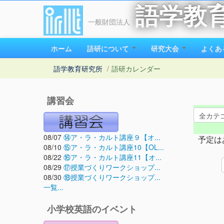
語学教
一般財団法人
ホーム
語研について
研究大会
よくあ
語学教育研究所
/
語研カレンダー
講習会
08/07
⑭ア・ラ・カルト講座９【オ...
予定は
08/10
⑮ア・ラ・カルト講座10【OL...
08/22
⑯ア・ラ・カルト講座11【オ...
08/29
⑰授業づくりワークショップ...
08/30
⑱授業づくりワークショップ...
一覧...
小学校英語のイベント