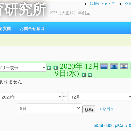
語研について
交
育研究所
1923（大正12）年創立
る質問
お問合せ窓口
2020年 12月
9日(水)
ありません
年
＜今日＞
piCal-0.93
,
piCal > 