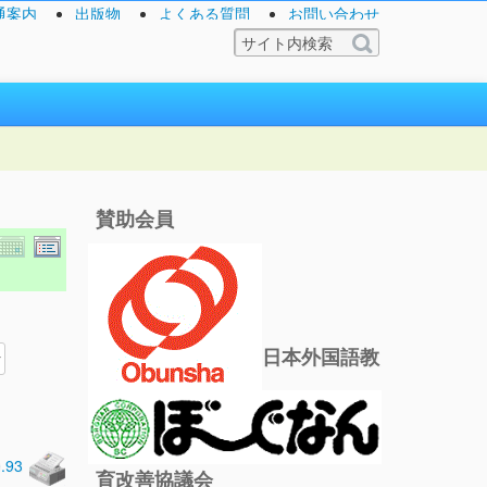
通案内
出版物
よくある質問
お問い合わせ
賛助会員
日本外国語教
0.93
育改善協議会