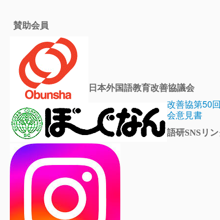
賛助会員
日本外国語教育改善協議会
改善協第50
会意見書
語研SNSリン