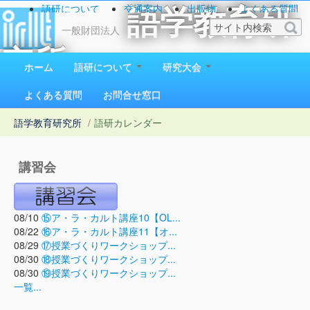
語研について
交通案内
出版物
よくある質問
語学教育研
お問い合わせ
一般財団法人
究所
ホーム
語研について
研究大会
1923（大正12）年創立
よくある質問
お問合せ窓口
語学教育研究所
/
語研カレンダー
講習会
08/10
⑮ア・ラ・カルト講座10【OL...
08/22
⑯ア・ラ・カルト講座11【オ...
08/29
⑰授業づくりワークショップ...
08/30
⑱授業づくりワークショップ...
08/30
⑲授業づくりワークショップ...
一覧...