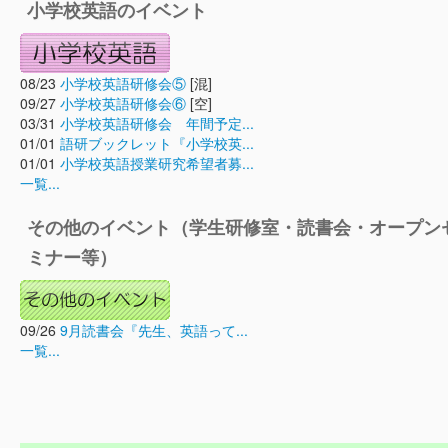
小学校英語のイベント
08/23
小学校英語研修会⑤
[混]
09/27
小学校英語研修会⑥
[空]
03/31
小学校英語研修会 年間予定...
01/01
語研ブックレット『小学校英...
01/01
小学校英語授業研究希望者募...
一覧...
その他のイベント（学生研修室・読書会・オープン
ミナー等）
09/26
9月読書会『先生、英語って...
一覧...