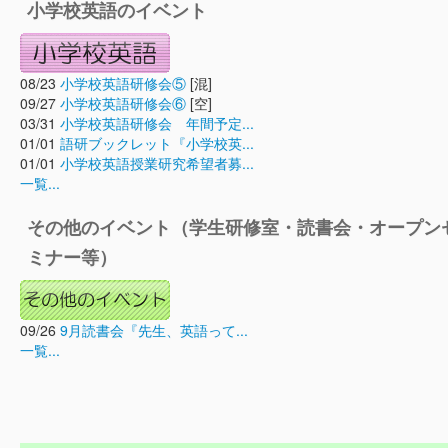
小学校英語のイベント
08/23
小学校英語研修会⑤
[混]
09/27
小学校英語研修会⑥
[空]
03/31
小学校英語研修会 年間予定...
01/01
語研ブックレット『小学校英...
01/01
小学校英語授業研究希望者募...
一覧...
その他のイベント（学生研修室・読書会・オープン
ミナー等）
09/26
9月読書会『先生、英語って...
一覧...