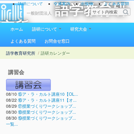
語研について
交通案内
出版物
よくある質問
語学教育研
お問い合わせ
一般財団法人
究所
ホーム
語研について
研究大会
1923（大正12）年創立
よくある質問
お問合せ窓口
語学教育研究所
/
語研カレンダー
講習会
08/10
⑮ア・ラ・カルト講座10【OL...
08/22
⑯ア・ラ・カルト講座11【オ...
08/29
⑰授業づくりワークショップ...
08/30
⑱授業づくりワークショップ...
08/30
⑲授業づくりワークショップ...
一覧...