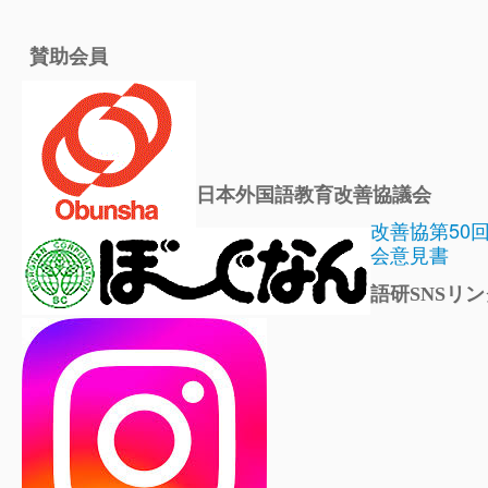
賛助会員
日本外国語教育改善協議会
改善協第50
会意見書
語研SNSリン