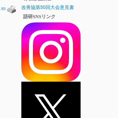
改善協第50回大会意見書
0.93
語研SNSリンク