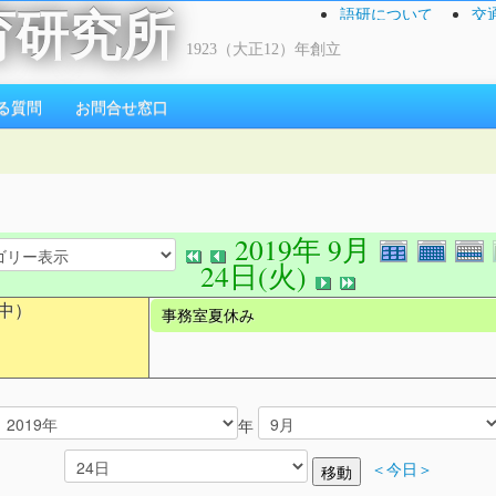
語研について
交
育研究所
1923（大正12）年創立
る質問
お問合せ窓口
2019年 9月
24日(火)
中）
事務室夏休み
年
＜今日＞