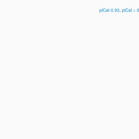
piCal-0.93
,
piCal > 