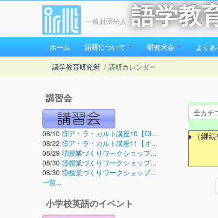
語学教
一般財団法人
ホーム
語研について
研究大会
よくあ
語学教育研究所
/
語研カレンダー
講習会
08/10
⑮ア・ラ・カルト講座10【OL...
（継続
08/22
⑯ア・ラ・カルト講座11【オ...
08/29
⑰授業づくりワークショップ...
08/30
⑱授業づくりワークショップ...
08/30
⑲授業づくりワークショップ...
一覧...
小学校英語のイベント