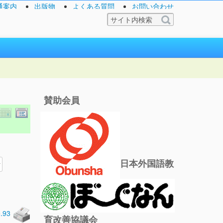
通案内
出版物
よくある質問
お問い合わせ
賛助会員
日本外国語教
0.93
育改善協議会