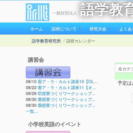
語学教
一般財団法人
ホーム
語研について
研究大会
よくあ
語学教育研究所
/
語研カレンダー
講習会
08/10
⑮ア・ラ・カルト講座10【OL...
予定は
08/22
⑯ア・ラ・カルト講座11【オ...
08/29
⑰授業づくりワークショップ...
08/30
⑱授業づくりワークショップ...
08/30
⑲授業づくりワークショップ...
一覧...
小学校英語のイベント