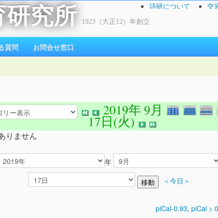
語研について
交
育研究所
1923（大正12）年創立
る質問
お問合せ窓口
2019年 9月
17日(火)
ありません
年
＜今日＞
piCal-0.93
,
piCal > 