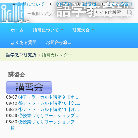
語研について
交通案内
出版物
よくある質問
語学教育研
お問い合わせ
一般財団法人
究所
ホーム
語研について
研究大会
1923（大正12）年創立
よくある質問
お問合せ窓口
語学教育研究所
/
語研カレンダー
講習会
08/07
⑭ア・ラ・カルト講座９【オ...
08/10
⑮ア・ラ・カルト講座10【OL...
08/22
⑯ア・ラ・カルト講座11【オ...
08/29
⑰授業づくりワークショップ...
08/30
⑱授業づくりワークショップ...
一覧...