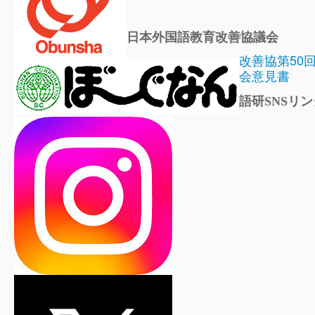
日本外国語教育改善協議会
改善協第50
会意見書
語研SNSリン