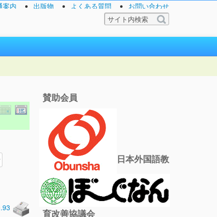
通案内
出版物
よくある質問
お問い合わせ
賛助会員
日本外国語教
0.93
育改善協議会