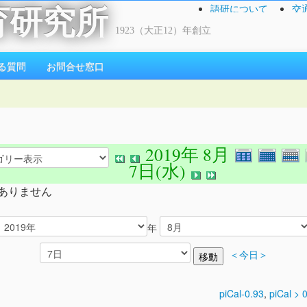
語研について
交
育研究所
1923（大正12）年創立
る質問
お問合せ窓口
2019年 8月
7日(水)
ありません
年
＜今日＞
piCal-0.93
,
piCal > 