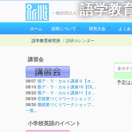
語学教
一般財団法人
ホーム
語研について
研究大会
よくあ
語学教育研究所
/
語研カレンダー
講習会
08/07
⑭ア・ラ・カルト講座９【オ...
予定は
08/10
⑮ア・ラ・カルト講座10【OL...
08/22
⑯ア・ラ・カルト講座11【オ...
08/29
⑰授業づくりワークショップ...
08/30
⑱授業づくりワークショップ...
一覧...
小学校英語のイベント