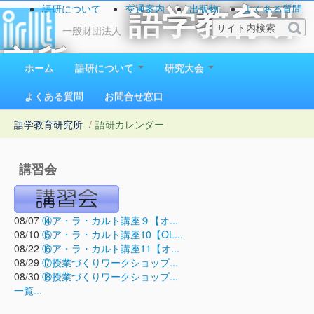
語研について
交通案内
出版物
よくある質問
語学教育研
お問い合わせ
一般財団法人
究所
ホーム
語研について
研究大会
1923（大正12）年創立
よくある質問
お問合せ窓口
語学教育研究所
/
語研カレンダー
講習会
08/07
⑭ア・ラ・カルト講座９【オ...
08/10
⑮ア・ラ・カルト講座10【OL...
08/22
⑯ア・ラ・カルト講座11【オ...
08/29
⑰授業づくりワークショップ...
08/30
⑱授業づくりワークショップ...
一覧...