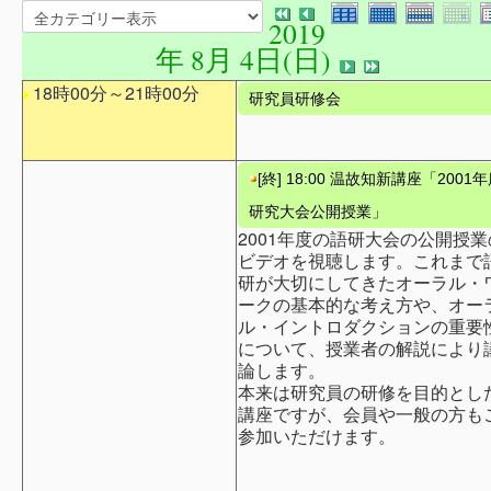
2019
年 8月 4日(日)
18時00分～21時00分
研究員研修会
[終] 18:00 温故知新講座「2001
研究大会公開授業」
2001年度の語研大会の公開授業
ビデオを視聴します。これまで
研が大切にしてきたオーラル・
ークの基本的な考え方や、オー
ル・イントロダクションの重要
について、授業者の解説により
論します。
本来は研究員の研修を目的とし
講座ですが、会員や一般の方も
参加いただけます。