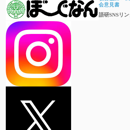
会意見書
語研SNSリン