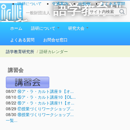
語研について
交通案内
出版物
よくある質問
語学教育研
お問い合わせ
一般財団法人
究所
ホーム
語研について
研究大会
1923（大正12）年創立
よくある質問
お問合せ窓口
語学教育研究所
/
語研カレンダー
講習会
08/07
⑭ア・ラ・カルト講座９【オ...
08/10
⑮ア・ラ・カルト講座10【OL...
08/22
⑯ア・ラ・カルト講座11【オ...
08/29
⑰授業づくりワークショップ...
08/30
⑱授業づくりワークショップ...
一覧...