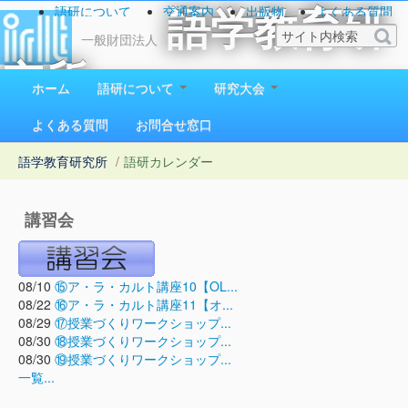
語研について
交通案内
出版物
よくある質問
語学教育研
お問い合わせ
一般財団法人
究所
ホーム
語研について
研究大会
1923（大正12）年創立
よくある質問
お問合せ窓口
語学教育研究所
/
語研カレンダー
講習会
08/10
⑮ア・ラ・カルト講座10【OL...
08/22
⑯ア・ラ・カルト講座11【オ...
08/29
⑰授業づくりワークショップ...
08/30
⑱授業づくりワークショップ...
08/30
⑲授業づくりワークショップ...
一覧...