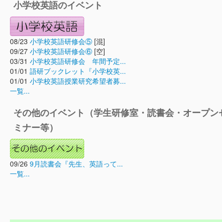
小学校英語のイベント
08/23
小学校英語研修会⑤
[混]
09/27
小学校英語研修会⑥
[空]
03/31
小学校英語研修会 年間予定...
01/01
語研ブックレット『小学校英...
01/01
小学校英語授業研究希望者募...
一覧...
その他のイベント（学生研修室・読書会・オープン
ミナー等）
09/26
9月読書会『先生、英語って...
一覧...