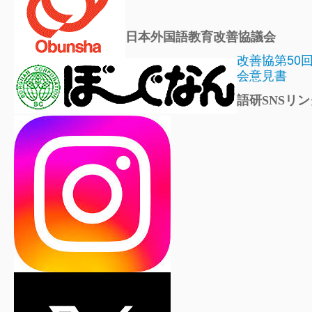
日本外国語教育改善協議会
改善協第50
会意見書
語研SNSリン