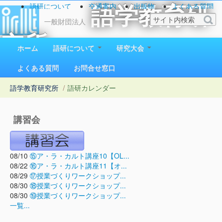
語研について
交通案内
出版物
よくある質問
語学教育研
お問い合わせ
一般財団法人
究所
ホーム
語研について
研究大会
1923（大正12）年創立
よくある質問
お問合せ窓口
語学教育研究所
/
語研カレンダー
講習会
08/10
⑮ア・ラ・カルト講座10【OL...
08/22
⑯ア・ラ・カルト講座11【オ...
08/29
⑰授業づくりワークショップ...
08/30
⑱授業づくりワークショップ...
08/30
⑲授業づくりワークショップ...
一覧...