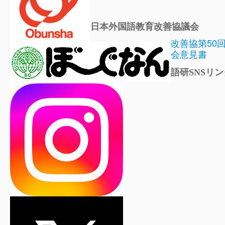
日本外国語教育改善協議会
改善協第50
会意見書
語研SNSリン