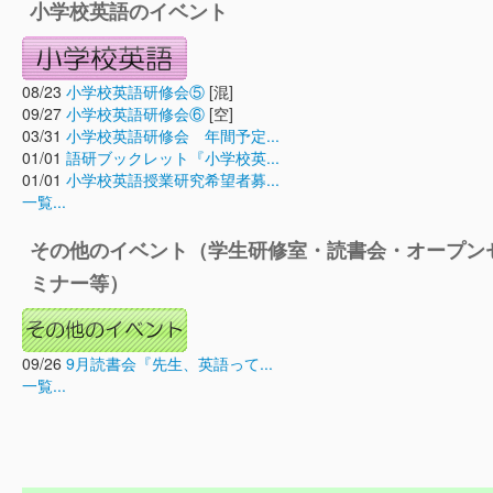
小学校英語のイベント
08/23
小学校英語研修会⑤
[混]
09/27
小学校英語研修会⑥
[空]
03/31
小学校英語研修会 年間予定...
01/01
語研ブックレット『小学校英...
01/01
小学校英語授業研究希望者募...
一覧...
その他のイベント（学生研修室・読書会・オープン
ミナー等）
09/26
9月読書会『先生、英語って...
一覧...