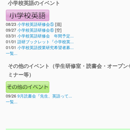
小学校英語のイベント
08/23
小学校英語研修会⑤
[混]
09/27
小学校英語研修会⑥
[空]
03/31
小学校英語研修会 年間予定...
01/01
語研ブックレット『小学校英...
01/01
小学校英語授業研究希望者募...
一覧...
その他のイベント（学生研修室・読書会・オープン
ミナー等）
09/26
9月読書会『先生、英語って...
一覧...