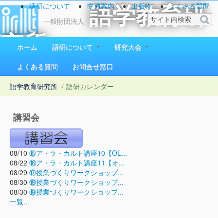
語研について
交通案内
出版物
よくある質問
語学教育研
お問い合わせ
一般財団法人
究所
ホーム
語研について
研究大会
1923（大正12）年創立
よくある質問
お問合せ窓口
語学教育研究所
/
語研カレンダー
講習会
08/10
⑮ア・ラ・カルト講座10【OL...
08/22
⑯ア・ラ・カルト講座11【オ...
08/29
⑰授業づくりワークショップ...
08/30
⑱授業づくりワークショップ...
08/30
⑲授業づくりワークショップ...
一覧...