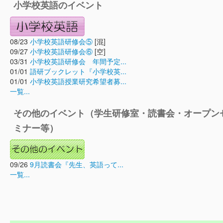
小学校英語のイベント
08/23
小学校英語研修会⑤
[混]
09/27
小学校英語研修会⑥
[空]
03/31
小学校英語研修会 年間予定...
01/01
語研ブックレット『小学校英...
01/01
小学校英語授業研究希望者募...
一覧...
その他のイベント（学生研修室・読書会・オープン
ミナー等）
09/26
9月読書会『先生、英語って...
一覧...