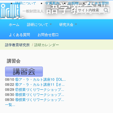
語研について
交通案内
出版物
よくある質問
語学教育研
お問い合わせ
一般財団法人
究所
ホーム
語研について
研究大会
1923（大正12）年創立
よくある質問
お問合せ窓口
語学教育研究所
/
語研カレンダー
講習会
08/10
⑮ア・ラ・カルト講座10【OL...
08/22
⑯ア・ラ・カルト講座11【オ...
08/29
⑰授業づくりワークショップ...
08/30
⑱授業づくりワークショップ...
08/30
⑲授業づくりワークショップ...
一覧...