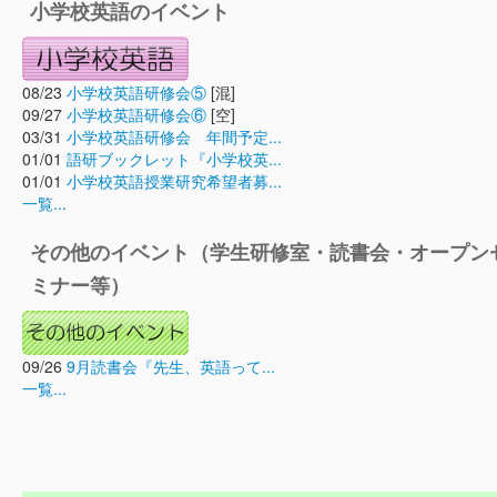
小学校英語のイベント
08/23
小学校英語研修会⑤
[混]
09/27
小学校英語研修会⑥
[空]
03/31
小学校英語研修会 年間予定...
01/01
語研ブックレット『小学校英...
01/01
小学校英語授業研究希望者募...
一覧...
その他のイベント（学生研修室・読書会・オープン
ミナー等）
09/26
9月読書会『先生、英語って...
一覧...