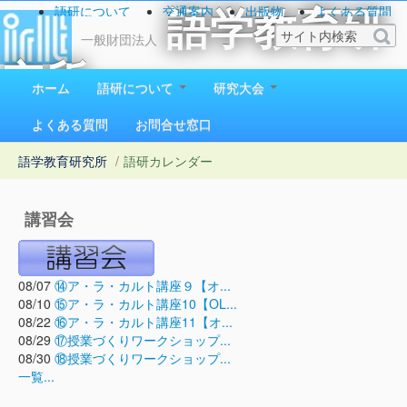
語研について
交通案内
出版物
よくある質問
語学教育研
お問い合わせ
一般財団法人
究所
ホーム
語研について
研究大会
1923（大正12）年創立
よくある質問
お問合せ窓口
語学教育研究所
/
語研カレンダー
講習会
08/07
⑭ア・ラ・カルト講座９【オ...
08/10
⑮ア・ラ・カルト講座10【OL...
08/22
⑯ア・ラ・カルト講座11【オ...
08/29
⑰授業づくりワークショップ...
08/30
⑱授業づくりワークショップ...
一覧...