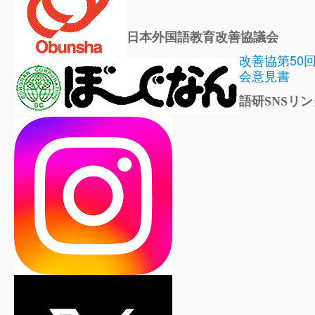
日本外国語教育改善協議会
改善協第50
会意見書
語研SNSリン