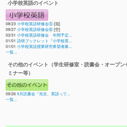
小学校英語のイベント
08/23
小学校英語研修会⑤
[混]
09/27
小学校英語研修会⑥
[空]
03/31
小学校英語研修会 年間予定...
01/01
語研ブックレット『小学校英...
01/01
小学校英語授業研究希望者募...
一覧...
その他のイベント（学生研修室・読書会・オープン
ミナー等）
09/26
9月読書会『先生、英語って...
一覧...