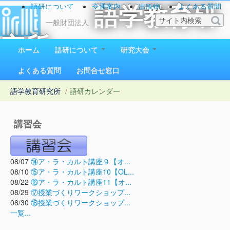
語研について
交通案内
出版物
よくある質問
語学教育研
お問い合わせ
一般財団法人
究所
ホーム
語研について
研究大会
1923（大正12）年創立
よくある質問
お問合せ窓口
語学教育研究所
/
語研カレンダー
講習会
08/07
⑭ア・ラ・カルト講座９【オ...
08/10
⑮ア・ラ・カルト講座10【OL...
08/22
⑯ア・ラ・カルト講座11【オ...
08/29
⑰授業づくりワークショップ...
08/30
⑱授業づくりワークショップ...
一覧...