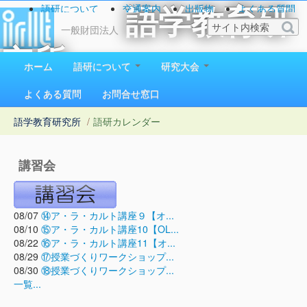
語研について
交通案内
出版物
よくある質問
語学教育研
お問い合わせ
一般財団法人
究所
ホーム
語研について
研究大会
1923（大正12）年創立
よくある質問
お問合せ窓口
語学教育研究所
/
語研カレンダー
講習会
08/07
⑭ア・ラ・カルト講座９【オ...
08/10
⑮ア・ラ・カルト講座10【OL...
08/22
⑯ア・ラ・カルト講座11【オ...
08/29
⑰授業づくりワークショップ...
08/30
⑱授業づくりワークショップ...
一覧...