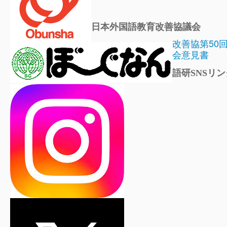
日本外国語教育改善協議会
改善協第50
会意見書
語研SNSリン