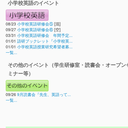
小学校英語のイベント
08/23
小学校英語研修会⑤
[混]
09/27
小学校英語研修会⑥
[空]
03/31
小学校英語研修会 年間予定...
01/01
語研ブックレット『小学校英...
01/01
小学校英語授業研究希望者募...
一覧...
その他のイベント（学生研修室・読書会・オープン
ミナー等）
09/26
9月読書会『先生、英語って...
一覧...