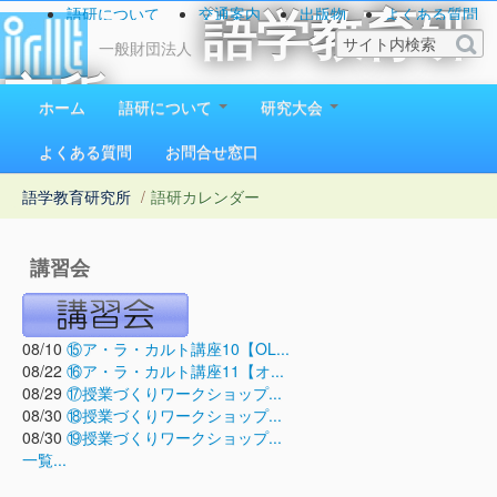
語研について
交通案内
出版物
よくある質問
語学教育研
お問い合わせ
一般財団法人
究所
ホーム
語研について
研究大会
1923（大正12）年創立
よくある質問
お問合せ窓口
語学教育研究所
/
語研カレンダー
講習会
08/10
⑮ア・ラ・カルト講座10【OL...
08/22
⑯ア・ラ・カルト講座11【オ...
08/29
⑰授業づくりワークショップ...
08/30
⑱授業づくりワークショップ...
08/30
⑲授業づくりワークショップ...
一覧...