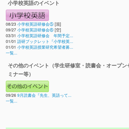
小学校英語のイベント
08/23
小学校英語研修会⑤
[混]
09/27
小学校英語研修会⑥
[空]
03/31
小学校英語研修会 年間予定...
01/01
語研ブックレット『小学校英...
01/01
小学校英語授業研究希望者募...
一覧...
その他のイベント（学生研修室・読書会・オープン
ミナー等）
09/26
9月読書会『先生、英語って...
一覧...