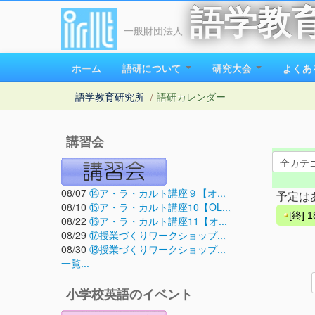
語学教
一般財団法人
ホーム
語研について
研究大会
よくあ
語学教育研究所
/
語研カレンダー
講習会
08/07
⑭ア・ラ・カルト講座９【オ...
予定は
08/10
⑮ア・ラ・カルト講座10【OL...
[終]
08/22
⑯ア・ラ・カルト講座11【オ...
08/29
⑰授業づくりワークショップ...
08/30
⑱授業づくりワークショップ...
一覧...
小学校英語のイベント