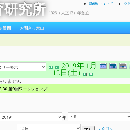
語研について
交
育研究所
1923（大正12）年創立
る質問
お問合せ窓口
2019年 1月
12日(土)
ありません
 18:30 第9回ワークショップ
年
＜今日＞