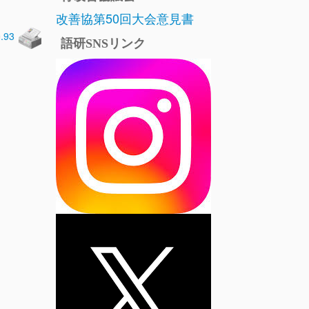
改善協第50回大会意見書
0.93
語研SNSリンク