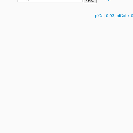
piCal-0.93
,
piCal > 