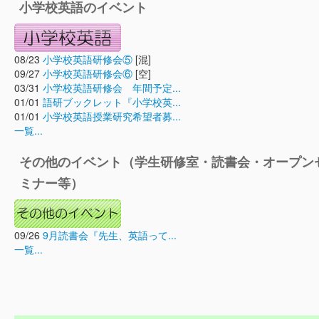
小学校英語のイベント
08/23
小学校英語研修会⑤
[混]
09/27
小学校英語研修会⑥
[空]
03/31
小学校英語研修会 年間予定...
01/01
語研ブックレット『小学校英...
01/01
小学校英語授業研究希望者募...
一覧...
その他のイベント（学生研修室・読書会・オープン
ミナー等）
09/26
9月読書会『先生、英語って...
一覧...