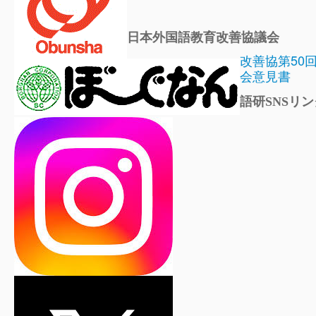
日本外国語教育改善協議会
改善協第50
会意見書
語研SNSリン