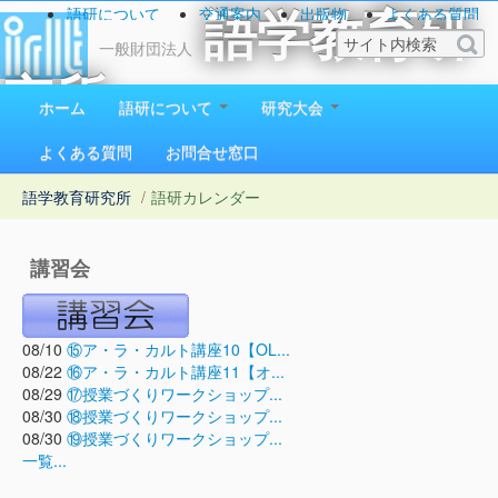
語研について
交通案内
出版物
よくある質問
語学教育研
お問い合わせ
一般財団法人
究所
ホーム
語研について
研究大会
1923（大正12）年創立
よくある質問
お問合せ窓口
語学教育研究所
/
語研カレンダー
講習会
08/10
⑮ア・ラ・カルト講座10【OL...
08/22
⑯ア・ラ・カルト講座11【オ...
08/29
⑰授業づくりワークショップ...
08/30
⑱授業づくりワークショップ...
08/30
⑲授業づくりワークショップ...
一覧...