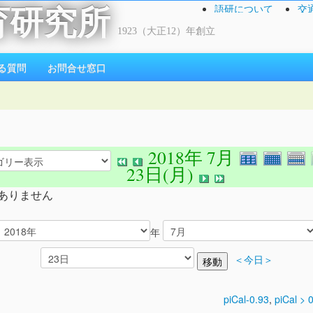
語研について
交
育研究所
1923（大正12）年創立
る質問
お問合せ窓口
2018年 7月
23日(月)
ありません
年
＜今日＞
piCal-0.93
,
piCal > 