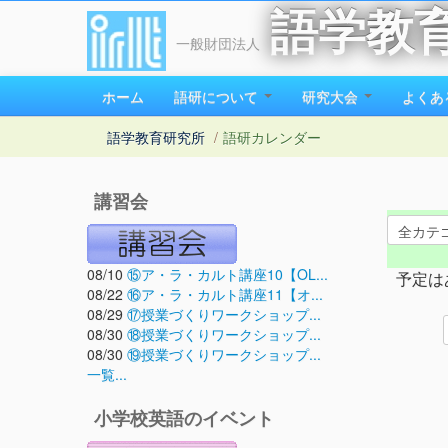
語学教
一般財団法人
ホーム
語研について
研究大会
よくあ
語学教育研究所
/
語研カレンダー
講習会
08/10
⑮ア・ラ・カルト講座10【OL...
予定は
08/22
⑯ア・ラ・カルト講座11【オ...
08/29
⑰授業づくりワークショップ...
08/30
⑱授業づくりワークショップ...
08/30
⑲授業づくりワークショップ...
一覧...
小学校英語のイベント