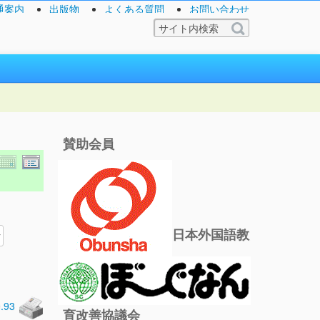
通案内
出版物
よくある質問
お問い合わせ
賛助会員
日本外国語教
0.93
育改善協議会