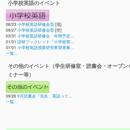
小学校英語のイベント
08/23
小学校英語研修会⑤
[混]
09/27
小学校英語研修会⑥
[空]
03/31
小学校英語研修会 年間予定...
01/01
語研ブックレット『小学校英...
01/01
小学校英語授業研究希望者募...
一覧...
その他のイベント（学生研修室・読書会・オープン
ミナー等）
09/26
9月読書会『先生、英語って...
一覧...