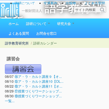
語研について
交通案内
出版物
よくある質問
語学教育研
お問い合わせ
一般財団法人
究所
ホーム
語研について
研究大会
1923（大正12）年創立
よくある質問
お問合せ窓口
語学教育研究所
/
語研カレンダー
講習会
08/07
⑭ア・ラ・カルト講座９【オ...
08/10
⑮ア・ラ・カルト講座10【OL...
08/22
⑯ア・ラ・カルト講座11【オ...
08/29
⑰授業づくりワークショップ...
08/30
⑱授業づくりワークショップ...
一覧...