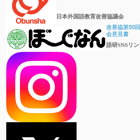
日本外国語教育改善協議会
改善協第50
会意見書
語研SNSリン