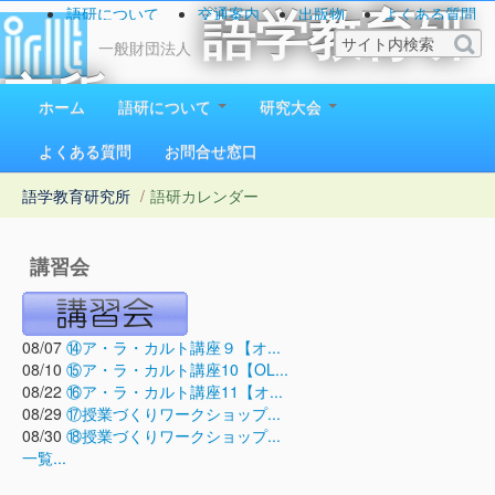
語研について
交通案内
出版物
よくある質問
語学教育研
お問い合わせ
一般財団法人
究所
ホーム
語研について
研究大会
1923（大正12）年創立
よくある質問
お問合せ窓口
語学教育研究所
/
語研カレンダー
講習会
08/07
⑭ア・ラ・カルト講座９【オ...
08/10
⑮ア・ラ・カルト講座10【OL...
08/22
⑯ア・ラ・カルト講座11【オ...
08/29
⑰授業づくりワークショップ...
08/30
⑱授業づくりワークショップ...
一覧...