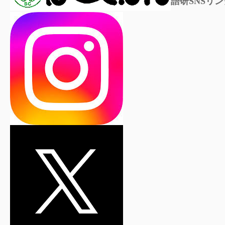
語研SNSリン