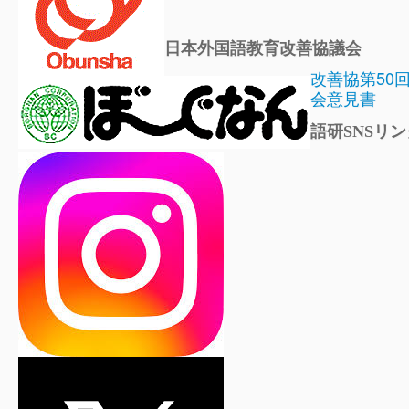
日本外国語教育改善協議会
改善協第50
会意見書
語研SNSリン