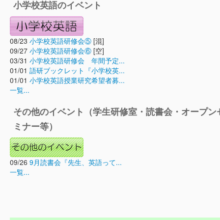
小学校英語のイベント
08/23
小学校英語研修会⑤
[混]
09/27
小学校英語研修会⑥
[空]
03/31
小学校英語研修会 年間予定...
01/01
語研ブックレット『小学校英...
01/01
小学校英語授業研究希望者募...
一覧...
その他のイベント（学生研修室・読書会・オープン
ミナー等）
09/26
9月読書会『先生、英語って...
一覧...