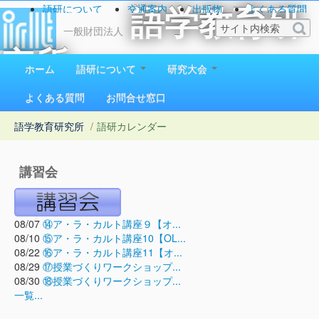
語研について
交通案内
出版物
よくある質問
語学教育研
お問い合わせ
一般財団法人
究所
ホーム
語研について
研究大会
1923（大正12）年創立
よくある質問
お問合せ窓口
語学教育研究所
/
語研カレンダー
講習会
08/07
⑭ア・ラ・カルト講座９【オ...
08/10
⑮ア・ラ・カルト講座10【OL...
08/22
⑯ア・ラ・カルト講座11【オ...
08/29
⑰授業づくりワークショップ...
08/30
⑱授業づくりワークショップ...
一覧...