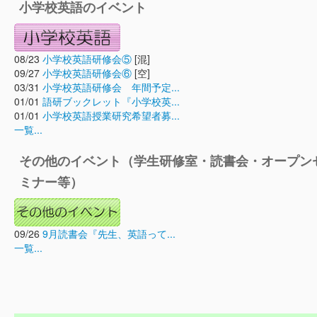
小学校英語のイベント
08/23
小学校英語研修会⑤
[混]
09/27
小学校英語研修会⑥
[空]
03/31
小学校英語研修会 年間予定...
01/01
語研ブックレット『小学校英...
01/01
小学校英語授業研究希望者募...
一覧...
その他のイベント（学生研修室・読書会・オープン
ミナー等）
09/26
9月読書会『先生、英語って...
一覧...