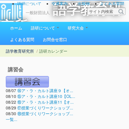
語研について
交通案内
出版物
よくある質問
語学教育研
お問い合わせ
一般財団法人
究所
ホーム
語研について
研究大会
1923（大正12）年創立
よくある質問
お問合せ窓口
語学教育研究所
/
語研カレンダー
講習会
08/07
⑭ア・ラ・カルト講座９【オ...
08/10
⑮ア・ラ・カルト講座10【OL...
08/22
⑯ア・ラ・カルト講座11【オ...
08/29
⑰授業づくりワークショップ...
08/30
⑱授業づくりワークショップ...
一覧...