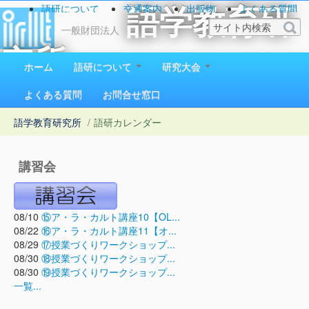
語研について
交通案内
出版物
よくある質問
語学教育研
お問い合わせ
一般財団法人
究所
ホーム
語研について
研究大会
1923（大正12）年創立
よくある質問
お問合せ窓口
語学教育研究所
/
語研カレンダー
講習会
08/10
⑮ア・ラ・カルト講座10【OL...
08/22
⑯ア・ラ・カルト講座11【オ...
08/29
⑰授業づくりワークショップ...
08/30
⑱授業づくりワークショップ...
08/30
⑲授業づくりワークショップ...
一覧...