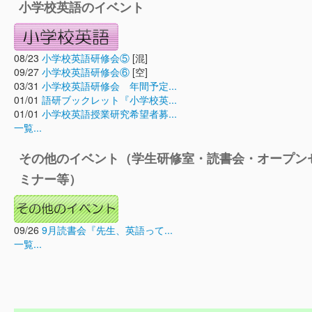
小学校英語のイベント
08/23
小学校英語研修会⑤
[混]
09/27
小学校英語研修会⑥
[空]
03/31
小学校英語研修会 年間予定...
01/01
語研ブックレット『小学校英...
01/01
小学校英語授業研究希望者募...
一覧...
その他のイベント（学生研修室・読書会・オープン
ミナー等）
09/26
9月読書会『先生、英語って...
一覧...