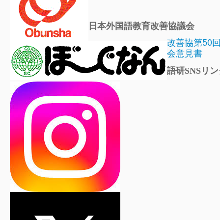
日本外国語教育改善協議会
改善協第50
会意見書
語研SNSリン