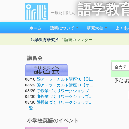
語学教
一般財団法人
ホーム
語研について
研究大会
よくあ
語学教育研究所
/
語研カレンダー
講習会
08/10
⑮ア・ラ・カルト講座10【OL...
予定は
08/22
⑯ア・ラ・カルト講座11【オ...
08/29
⑰授業づくりワークショップ...
08/30
⑱授業づくりワークショップ...
08/30
⑲授業づくりワークショップ...
一覧...
小学校英語のイベント