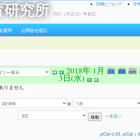
語研について
交
育研究所
1923（大正12）年創立
る質問
お問合せ窓口
2018年 1月
3日(水)
ありません
年
＜今日＞
piCal-0.93
,
piCal > 