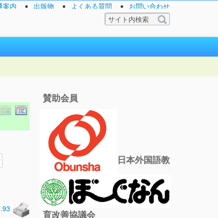
通案内
出版物
よくある質問
お問い合わせ
賛助会員
日本外国語教
0.93
育改善協議会