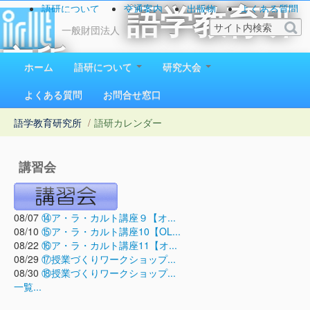
語研について
交通案内
出版物
よくある質問
語学教育研
お問い合わせ
一般財団法人
究所
ホーム
語研について
研究大会
1923（大正12）年創立
よくある質問
お問合せ窓口
語学教育研究所
/
語研カレンダー
講習会
08/07
⑭ア・ラ・カルト講座９【オ...
08/10
⑮ア・ラ・カルト講座10【OL...
08/22
⑯ア・ラ・カルト講座11【オ...
08/29
⑰授業づくりワークショップ...
08/30
⑱授業づくりワークショップ...
一覧...