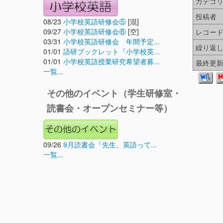
カテゴ
投稿者
08/23
小学校英語研修会⑤
[混]
09/27
小学校英語研修会⑥
[空]
レコー
03/31
小学校英語研修会 年間予定...
繰り返
01/01
語研ブックレット『小学校英...
01/01
小学校英語授業研究希望者募...
最終更
一覧...
その他のイベント（学生研修室・
読書会・オープンセミナー等）
09/26
9月読書会『先生、英語って...
一覧...