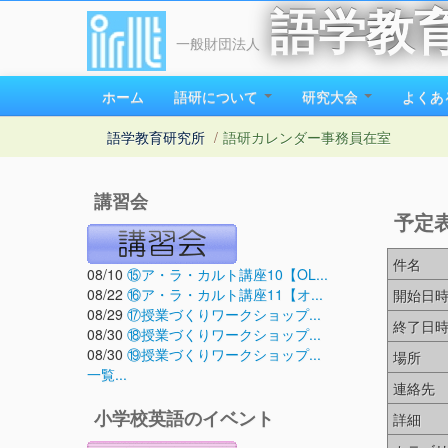
語学教
一般財団法人
ホーム
語研について
研究大会
よくあ
語学教育研究所
/
語研カレンダー
事務員在室
講習会
予定
件名
08/10
⑮ア・ラ・カルト講座10【OL...
08/22
⑯ア・ラ・カルト講座11【オ...
開始日
08/29
⑰授業づくりワークショップ...
終了日
08/30
⑱授業づくりワークショップ...
08/30
⑲授業づくりワークショップ...
場所
一覧...
連絡先
小学校英語のイベント
詳細