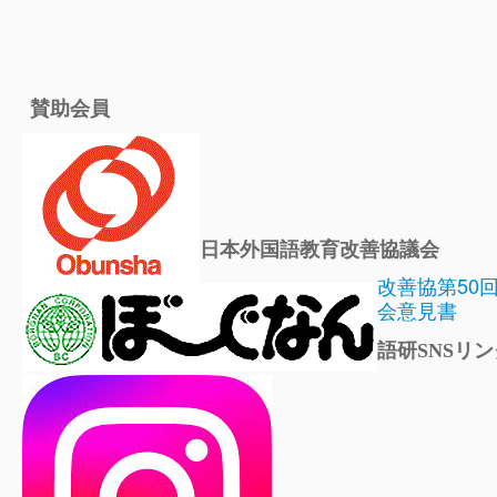
賛助会員
日本外国語教育改善協議会
改善協第50
会意見書
語研SNSリン