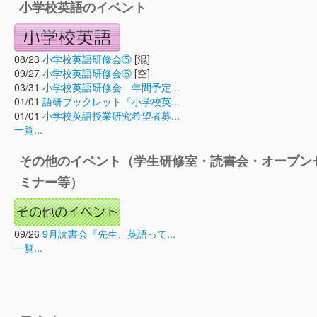
小学校英語のイベント
08/23
小学校英語研修会⑤
[混]
09/27
小学校英語研修会⑥
[空]
03/31
小学校英語研修会 年間予定...
01/01
語研ブックレット『小学校英...
01/01
小学校英語授業研究希望者募...
一覧...
その他のイベント（学生研修室・読書会・オープン
ミナー等）
09/26
9月読書会『先生、英語って...
一覧...