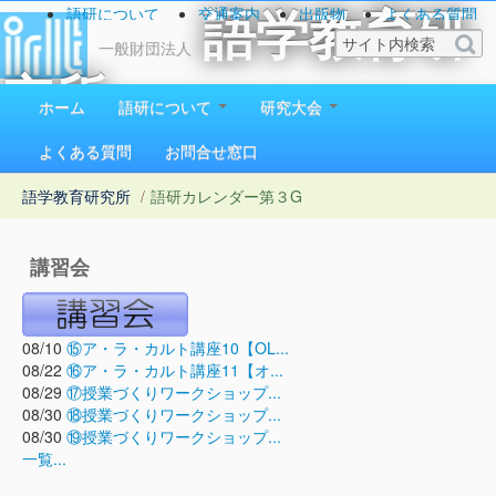
語研について
交通案内
出版物
よくある質問
語学教育研
お問い合わせ
一般財団法人
究所
ホーム
語研について
研究大会
1923（大正12）年創立
よくある質問
お問合せ窓口
語学教育研究所
/
語研カレンダー
第３G
講習会
08/10
⑮ア・ラ・カルト講座10【OL...
08/22
⑯ア・ラ・カルト講座11【オ...
08/29
⑰授業づくりワークショップ...
08/30
⑱授業づくりワークショップ...
08/30
⑲授業づくりワークショップ...
一覧...