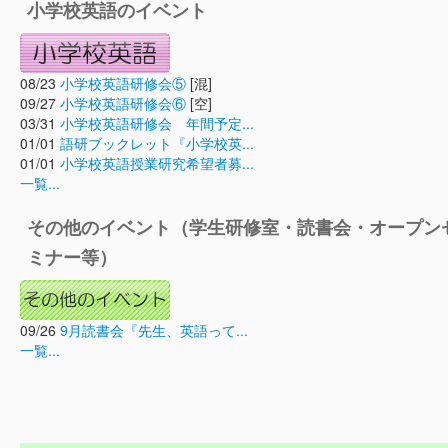
小学校英語のイベント
08/23
小学校英語研修会⑤
[混]
09/27
小学校英語研修会⑥
[空]
03/31
小学校英語研修会 年間予定...
01/01
語研ブックレット『小学校英...
01/01
小学校英語授業研究希望者募...
一覧...
その他のイベント（学生研修室・読書会・オープン
ミナー等）
09/26
9月読書会『先生、英語って...
一覧...