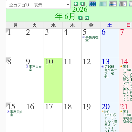
2026
年 6月
月
火
水
木
金
土
日
1
2
3
4
5
6
7
事務員在
室
8
9
10
11
12
13
14
事務員在
第10研
[終]
室
究グルー
10:00
プ 定
ア・
例..
カル
座２
ンラ
ン】 
声を
にす
てど
うこ
15
16
17
18
19
20
21
事務員在
[終]
[終]
室
17:00 ⑤
13:00
ア・ラ・
学校
カルト講
研修
座３【オ
ンライ
ン】コミ