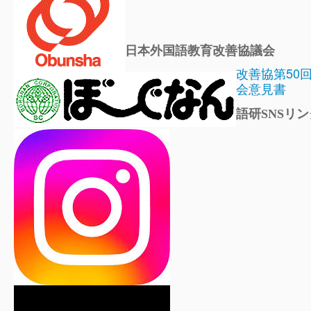
日本外国語教育改善協議会
改善協第50
会意見書
語研SNSリン