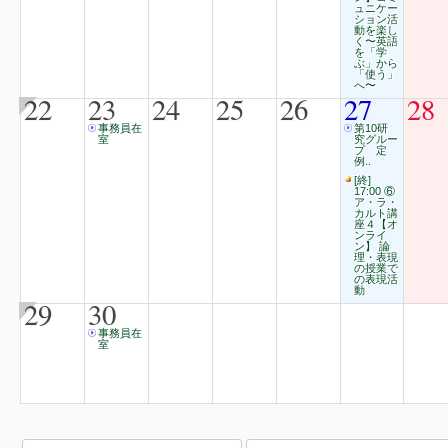
ュニケー
ション活
動を楽し
く〜英語
を「学
ぶ」から
「使う」
へ〜
22
23
24
25
26
27
28
事務員在
第10研
室
究グルー
プ 定
例..
[終]
17:00 ⑥
ア・ラ・
カルト講
座４【オ
ンライ
ン】 論
理・表現
の授業で
の表現活
動
29
30
事務員在
室