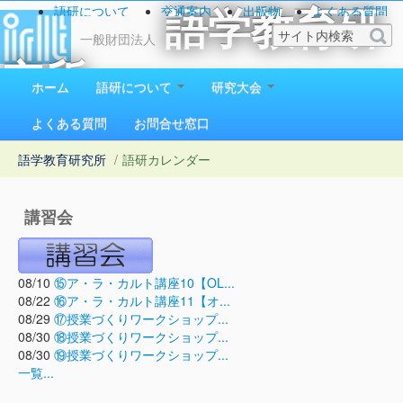
語研について
交通案内
出版物
よくある質問
語学教育研
お問い合わせ
一般財団法人
究所
ホーム
語研について
研究大会
1923（大正12）年創立
よくある質問
お問合せ窓口
語学教育研究所
/
語研カレンダー
講習会
08/10
⑮ア・ラ・カルト講座10【OL...
08/22
⑯ア・ラ・カルト講座11【オ...
08/29
⑰授業づくりワークショップ...
08/30
⑱授業づくりワークショップ...
08/30
⑲授業づくりワークショップ...
一覧...