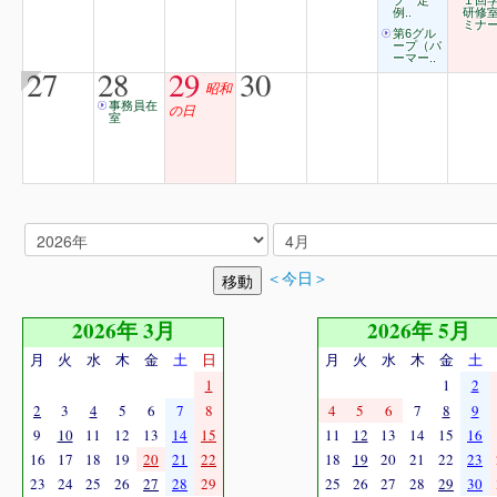
プ 定
１回
例..
研修
ミナ
第6グル
ープ（パ
ーマー..
27
28
29
30
昭和
事務員在
の日
室
＜今日＞
2026年 3月
2026年 5月
月
火
水
木
金
土
日
月
火
水
木
金
土
1
1
2
2
3
4
5
6
7
8
4
5
6
7
8
9
9
10
11
12
13
14
15
11
12
13
14
15
16
16
17
18
19
20
21
22
18
19
20
21
22
23
23
24
25
26
27
28
29
25
26
27
28
29
30