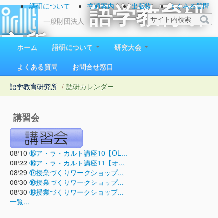
語研について
交通案内
出版物
よくある質問
語学教育研
お問い合わせ
一般財団法人
究所
ホーム
語研について
研究大会
1923（大正12）年創立
よくある質問
お問合せ窓口
語学教育研究所
/
語研カレンダー
講習会
08/10
⑮ア・ラ・カルト講座10【OL...
08/22
⑯ア・ラ・カルト講座11【オ...
08/29
⑰授業づくりワークショップ...
08/30
⑱授業づくりワークショップ...
08/30
⑲授業づくりワークショップ...
一覧...