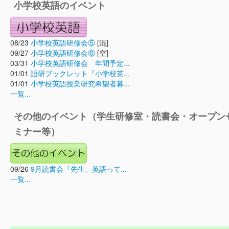
小学校英語のイベント
08/23
小学校英語研修会⑤
[混]
09/27
小学校英語研修会⑥
[空]
03/31
小学校英語研修会 年間予定...
01/01
語研ブックレット『小学校英...
01/01
小学校英語授業研究希望者募...
一覧...
その他のイベント（学生研修室・読書会・オープン
ミナー等）
09/26
9月読書会『先生、英語って...
一覧...