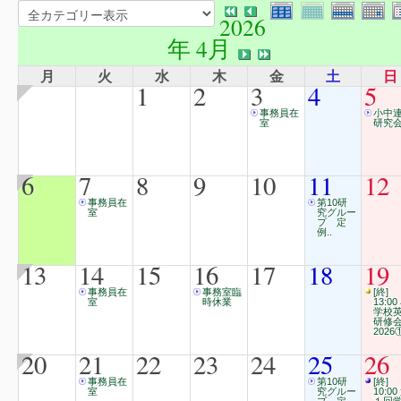
2026
年 4月
月
火
水
木
金
土
日
1
2
3
4
5
事務員在
小中
室
研究
6
7
8
9
10
11
12
事務員在
第10研
室
究グルー
プ 定
例..
13
14
15
16
17
18
19
事務員在
事務室臨
[終]
室
時休業
13:00
学校
研修
2026
20
21
22
23
24
25
26
事務員在
第10研
[終]
室
究グルー
10:00