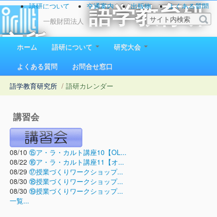
語研について
交通案内
出版物
よくある質問
語学教育研
お問い合わせ
一般財団法人
究所
ホーム
語研について
研究大会
1923（大正12）年創立
よくある質問
お問合せ窓口
語学教育研究所
/
語研カレンダー
講習会
08/10
⑮ア・ラ・カルト講座10【OL...
08/22
⑯ア・ラ・カルト講座11【オ...
08/29
⑰授業づくりワークショップ...
08/30
⑱授業づくりワークショップ...
08/30
⑲授業づくりワークショップ...
一覧...