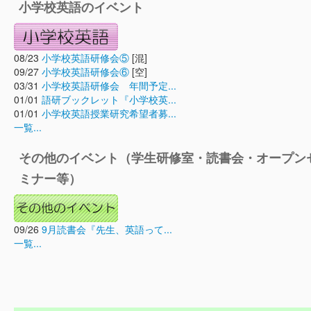
小学校英語のイベント
08/23
小学校英語研修会⑤
[混]
09/27
小学校英語研修会⑥
[空]
03/31
小学校英語研修会 年間予定...
01/01
語研ブックレット『小学校英...
01/01
小学校英語授業研究希望者募...
一覧...
その他のイベント（学生研修室・読書会・オープン
ミナー等）
09/26
9月読書会『先生、英語って...
一覧...