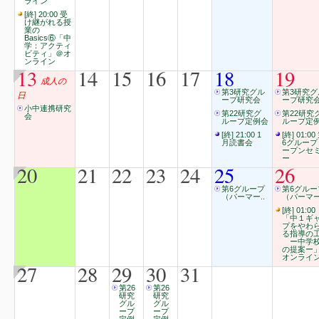
ライン
[終] 20:00 受
け継がれる授
業の
Basics⑥「中
学：アクティ
ビティ」＠オ
ンライン
13
14
15
16
17
18
19
成人の
第3研究グル
第3研究グ
日
ープ研究会
ープ研究
小中連携研究
第22研究グ
第22研究
会
ループ定例会
ループ定
[終] 21:00 1
[終] 01:00
月読書会
6グループ
ープンセ
ー
20
21
22
23
24
25
26
第6グループ
第6グルー
（パーマー..
（パーマー
[終] 01:00
「中１ギ
プをやわ
る指導の
ー中学
の提案ー
オンライ
27
28
29
30
31
第26
第26
研究
研究
グル
グル
ープ
ープ