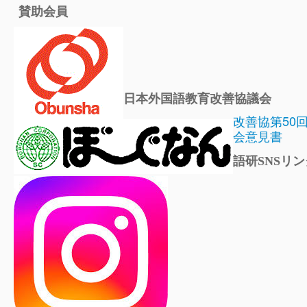
賛助会員
日本外国語教育改善協議会
改善協第50
会意見書
語研SNSリン