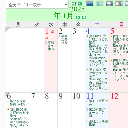
2025
年 1月
月
火
水
木
金
土
日
1
2
3
4
5
元
事務
[終] 18:00 受
[終] 18:00
旦
室冬
け継がれる授
け継がれ
休み
業の
業の
事務
Basics①「中
Basics③
室冬
高：授業づく
校：新教
休み
りの基礎・基
導入」＠
本ーOral
ライン
Introduction
[終] 20:00
の考え方」＠
け継がれ
オンライン
業の
[終] 20:00 受
Basics④
け継がれる授
校：アク
業の
ビティ」
Basics②「中
ンライン
高：音読から
話す活動へ」
＠オンライン
6
7
8
9
10
11
12
無1bざう事
第１０対面例
務員っ材質ぶ
会
[終] 18:00 受
第10研究グ
け継がれる授
ループ 定
業の
例..
Basics⑤「中
語研だより編
学：新教材の
集室
導入」＠オン