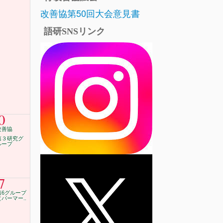
改善協第50回大会意見書
語研SNSリンク
0
改善協
第３研究グ
ループ
7
第6グループ
（パーマー..