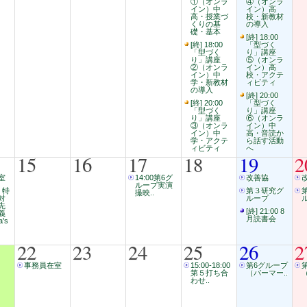
①（オンラ
④（オンラ
イン）中
イン）高
高・授業づ
校・新教材
くりの基
の導入
礎・基本
[終] 18:00
[終] 18:00
「型づく
「型づく
り」講座
り」講座
⑤（オンラ
②（オンラ
イン）高
イン）中
校・アクテ
学・新教材
ィビティ
の導入
[終] 20:00
[終] 20:00
「型づく
「型づく
り」講座
り」講座
⑥（オンラ
③（オンラ
イン）中
イン）中
高・音読か
学・アクテ
ら話す活動
ィビティ
へ
15
16
17
18
19
2
室
14:00第6グ
改善協
ループ実演
0 特
第３研究グ
撮映..
対
ループ
先
[終] 21:00 8
義
月読書会
a's
22
23
24
25
26
2
事務員在室
15:00-18:00
第6グループ
第５打ち合
（パーマー..
わせ..