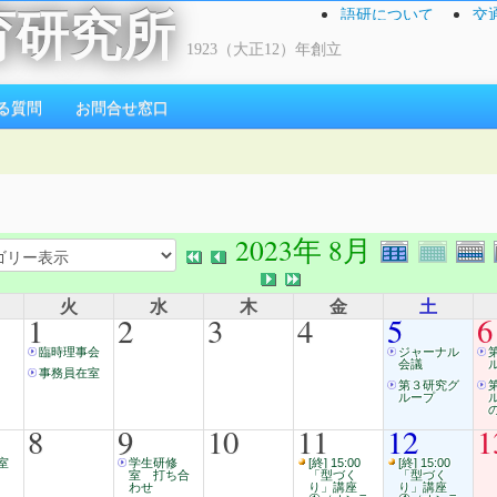
語研について
交
育研究所
1923（大正12）年創立
る質問
お問合せ窓口
2023年 8月
火
水
木
金
土
1
2
3
4
5
6
臨時理事会
ジャーナル
会議
事務員在室
第３研究グ
ループ
の
8
9
10
11
12
1
室
学生研修
[終] 15:00
[終] 15:00
室 打ち合
「型づく
「型づく
わせ
り」講座
り」講座