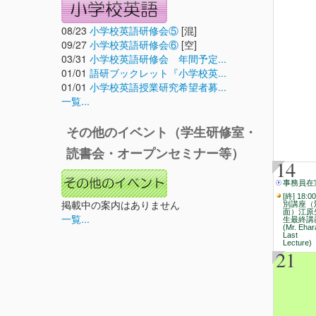
08/23
小学校英語研修会⑤
[混]
09/27
小学校英語研修会⑥
[空]
03/31
小学校英語研修会 年間予定...
01/01
語研ブックレット『小学校英...
01/01
小学校英語授業研究希望者募...
一覧...
その他のイベント（学生研修室・
読書会・オープンセミナー等）
14
事務員在
[終] 18:0
掲載中の案内はありません
別講座（
面）江原
一覧...
生最終講
(Mr. Ehar
Last
Lecture)
21