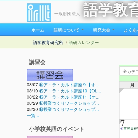
語学教
一般財団法人
ホーム
語研について
研究大会
よくあ
語学教育研究所
/
語研カレンダー
講習会
08/07
⑭ア・ラ・カルト講座９【オ...
月
08/10
⑮ア・ラ・カルト講座10【OL...
08/22
⑯ア・ラ・カルト講座11【オ...
08/29
⑰授業づくりワークショップ...
08/30
⑱授業づくりワークショップ...
一覧...
7
小学校英語のイベント
事務員在