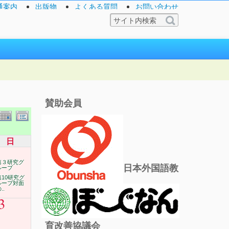
通案内
出版物
よくある質問
お問い合わせ
賛助会員
日
第３研究グ
日本外国語教
ループ
第10研究グ
ループ対面
..
3
育改善協議会