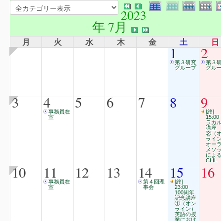
2023
年 7月
月
火
水
木
金
土
日
1
2
第３研究
第３
グループ
グル
3
4
5
6
7
8
9
事務員在
[終]
室
15:00
ラカ
講座
②（
ライ
オー
メソ
によ
CLIL
10
11
12
13
14
15
16
事務員在
第４回理
[終]
室
事会
23:00
100周年
記念講座
①（オン
ライン）
英語の授
業におけ