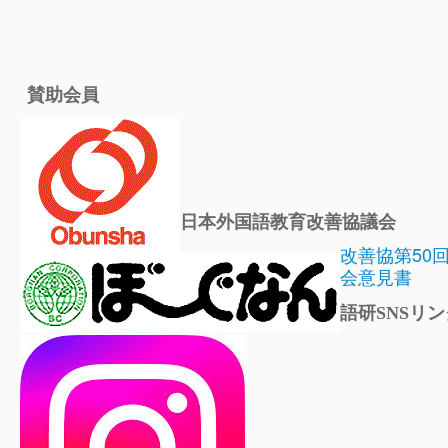
賛助会員
日本外国語教育改善協議会
改善協第50
会意見書
語研SNSリン