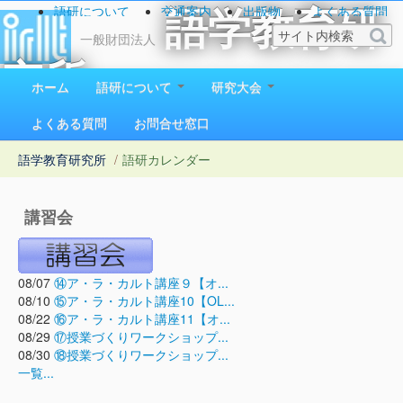
語研について
交通案内
出版物
よくある質問
語学教育研
お問い合わせ
一般財団法人
究所
ホーム
語研について
研究大会
1923（大正12）年創立
よくある質問
お問合せ窓口
語学教育研究所
/
語研カレンダー
講習会
08/07
⑭ア・ラ・カルト講座９【オ...
08/10
⑮ア・ラ・カルト講座10【OL...
08/22
⑯ア・ラ・カルト講座11【オ...
08/29
⑰授業づくりワークショップ...
08/30
⑱授業づくりワークショップ...
一覧...