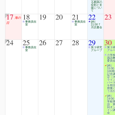
る教師の
役割と支
援につい
て
17
18
19
20
21
22
23
海の
事務員在
事務員在
[終]
日
室
室
21:00 7
月読書会
24
25
26
27
28
29
30
事務員在
第３研究
第３
室
グループ
グル
小学
国語
委員会
[終]
15:00
100
記念
②（
ライ
パー
を明
授業
う活
[終]
19:00
学校
語 第
回オ
イン
会