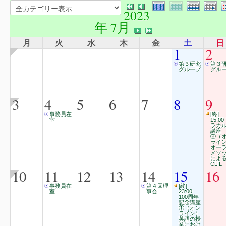
2023
年 7月
月
火
水
木
金
土
日
1
2
第３研究
第３
グループ
グル
3
4
5
6
7
8
9
事務員在
[終]
室
15:00
ラカ
講座
②（
ライ
オー
メソ
によ
CLIL
10
11
12
13
14
15
16
事務員在
第４回理
[終]
室
事会
23:00
100周年
記念講座
①（オン
ライン）
英語の授
業におけ