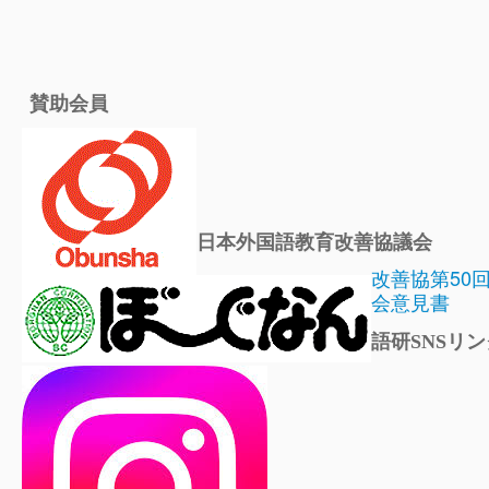
賛助会員
日本外国語教育改善協議会
改善協第50
会意見書
語研SNSリン