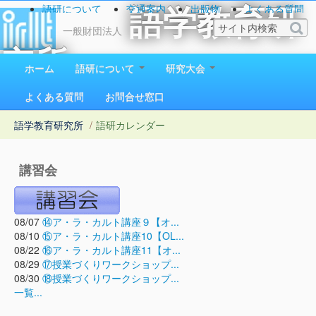
語研について
交通案内
出版物
よくある質問
語学教育研
お問い合わせ
一般財団法人
究所
ホーム
語研について
研究大会
1923（大正12）年創立
よくある質問
お問合せ窓口
語学教育研究所
/
語研カレンダー
講習会
08/07
⑭ア・ラ・カルト講座９【オ...
08/10
⑮ア・ラ・カルト講座10【OL...
08/22
⑯ア・ラ・カルト講座11【オ...
08/29
⑰授業づくりワークショップ...
08/30
⑱授業づくりワークショップ...
一覧...