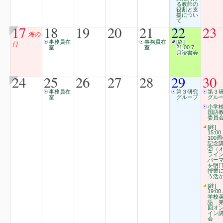
る教師の
役割と支
援につい
て
17
18
19
20
21
22
23
海の
事務員在
事務員在
[終]
日
室
室
21:00 7
月読書会
24
25
26
27
28
29
30
事務員在
第３研究
第３
室
グループ
グル
小学
国語
委員会
[終]
15:00
100
記念
②（
ライ
パー
を明
授業
う活
[終]
19:00
学校
語 第
回オ
イン
会