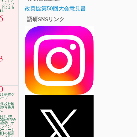
ライン）オ
ーラルメソ
改善協第50回大会意見書
ッドによる
LIL
6
語研SNSリンク
3
0
第３研究グ
ループ
小学校外国
語教育委員
..
終] 15:00
100周年記念
講座②（オ
ンライン）
パーマーを
明日の授業
にこう活か