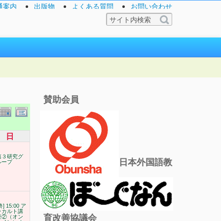
通案内
出版物
よくある質問
お問い合わせ
賛助会員
日
第３研究グ
日本外国語教
ループ
終] 15:00 ア
ラカルト講
育改善協議会
座②（オン