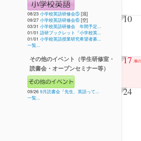
08/23
小学校英語研修会⑤
[混]
10
09/27
小学校英語研修会⑥
[空]
03/31
小学校英語研修会 年間予定...
01/01
語研ブックレット『小学校英...
01/01
小学校英語授業研究希望者募...
一覧...
17
その他のイベント（学生研修室・
海の
読書会・オープンセミナー等）
24
09/26
9月読書会『先生、英語って...
一覧...