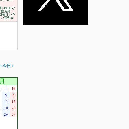
す
終] 19:00 小
学校英語
第9回オンラ
イン講習会
＜今日＞
8月
金
土
日
5
6
1
12
13
8
19
20
5
26
27