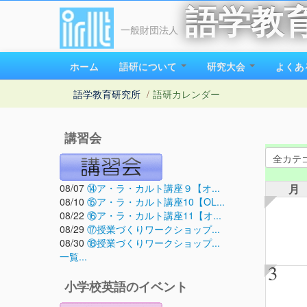
語学教
一般財団法人
ホーム
語研について
研究大会
よくあ
語学教育研究所
/
語研カレンダー
講習会
08/07
⑭ア・ラ・カルト講座９【オ...
月
08/10
⑮ア・ラ・カルト講座10【OL...
08/22
⑯ア・ラ・カルト講座11【オ...
08/29
⑰授業づくりワークショップ...
08/30
⑱授業づくりワークショップ...
一覧...
3
小学校英語のイベント