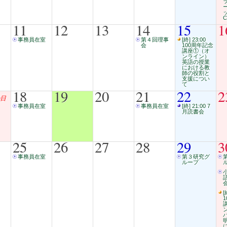
C
11
12
13
14
15
1
事務員在室
第４回理事
[終] 23:00
会
100周年記念
講座①（オ
ンライン）
英語の授業
における教
師の役割と
支援につい
て
18
19
20
21
22
2
日
事務員在室
事務員在室
[終] 21:00 7
月読書会
25
26
27
28
29
3
事務員在室
第３研究グ
ループ
会
[