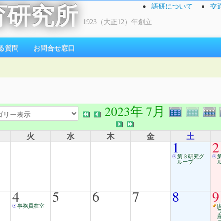
語研について
交
育研究所
1923（大正12）年創立
る質問
お問合せ窓口
2023年 7月
火
水
木
金
土
1
2
第３研究グ
ループ
4
5
6
7
8
9
事務員在室
[