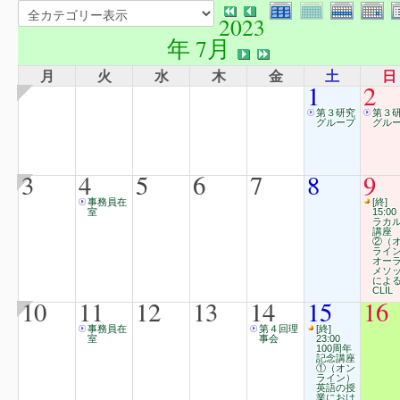
2023
年 7月
月
火
水
木
金
土
日
1
2
第３研究
第３
グループ
グル
3
4
5
6
7
8
9
事務員在
[終]
室
15:00
ラカ
講座
②（
ライ
オー
メソ
によ
CLIL
10
11
12
13
14
15
16
事務員在
第４回理
[終]
室
事会
23:00
100周年
記念講座
①（オン
ライン）
英語の授
業におけ