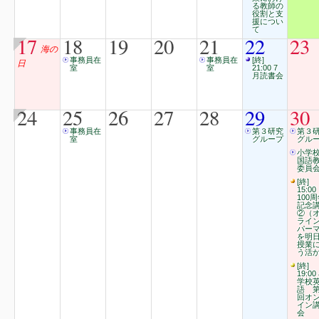
る教師の
役割と支
援につい
て
17
18
19
20
21
22
23
海の
事務員在
事務員在
[終]
日
室
室
21:00 7
月読書会
24
25
26
27
28
29
30
事務員在
第３研究
第３
室
グループ
グル
小学
国語
委員会
[終]
15:00
100
記念
②（
ライ
パー
を明
授業
う活
[終]
19:00
学校
語 第
回オ
イン
会