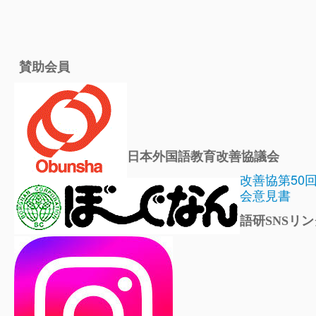
賛助会員
日本外国語教育改善協議会
改善協第50
会意見書
語研SNSリン