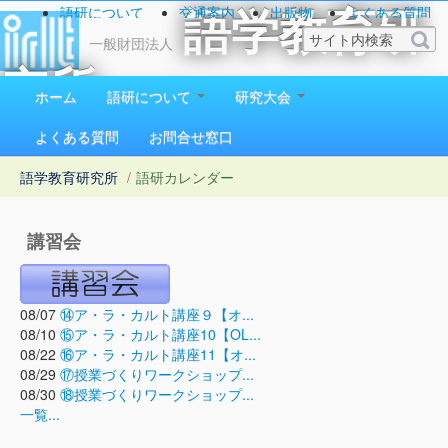
語研について
交通案内
出版物
よくある質問
語学教育研
お問い合わせ
一般財団法人
究所
ホーム
語研について
研究大会
1923（大正12）年創立
よくある質問
お問合せ窓口
語学教育研究所
/
語研カレンダー
講習会
08/07
⑭ア・ラ・カルト講座９【オ...
08/10
⑮ア・ラ・カルト講座10【OL...
08/22
⑯ア・ラ・カルト講座11【オ...
08/29
⑰授業づくりワークショップ...
08/30
⑱授業づくりワークショップ...
一覧...