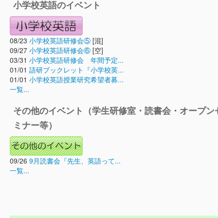
小学校英語のイベント
08/23
小学校英語研修会⑤
[混]
09/27
小学校英語研修会⑥
[空]
03/31
小学校英語研修会 年間予定...
01/01
語研ブックレット『小学校英...
01/01
小学校英語授業研究希望者募...
一覧...
その他のイベント（学生研修室・読書会・オープン
ミナー等）
09/26
9月読書会『先生、英語って...
一覧...