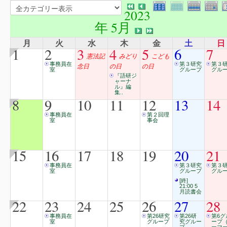
2023
年 5月
月
火
水
木
金
土
日
1
2
3
4
5
6
7
憲法記
みどり
こども
事務員在
第３研究
第３
念日
の日
の日
室
グループ
グル
『語研ジ
ャーナ
ル』編
集..
8
9
10
11
12
13
14
事務員在
第２回理
室
事会
15
16
17
18
19
20
21
事務員在
第３研究
第３
室
グループ
グル
[終]
21:00 5
月読書会
22
23
24
25
26
27
28
事務員在
第26研究
第26研
第6グ
室
グループ
究グルー
ープ