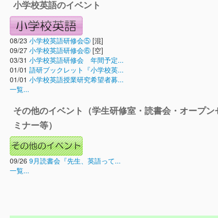
小学校英語のイベント
08/23
小学校英語研修会⑤
[混]
09/27
小学校英語研修会⑥
[空]
03/31
小学校英語研修会 年間予定...
01/01
語研ブックレット『小学校英...
01/01
小学校英語授業研究希望者募...
一覧...
その他のイベント（学生研修室・読書会・オープン
ミナー等）
09/26
9月読書会『先生、英語って...
一覧...