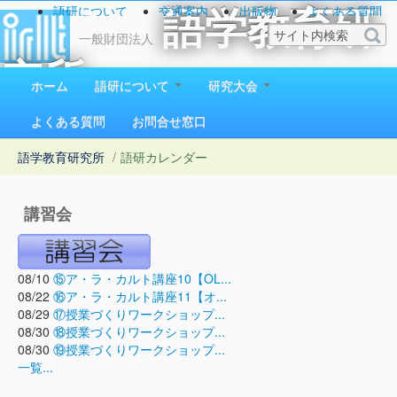
語研について
交通案内
出版物
よくある質問
語学教育研
お問い合わせ
一般財団法人
究所
ホーム
語研について
研究大会
1923（大正12）年創立
よくある質問
お問合せ窓口
語学教育研究所
/
語研カレンダー
講習会
08/10
⑮ア・ラ・カルト講座10【OL...
08/22
⑯ア・ラ・カルト講座11【オ...
08/29
⑰授業づくりワークショップ...
08/30
⑱授業づくりワークショップ...
08/30
⑲授業づくりワークショップ...
一覧...