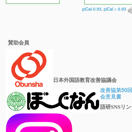
piCal-0.93
,
piCal > 0.93
賛助会員
日本外国語教育改善協議会
改善協第50
会意見書
語研SNSリン