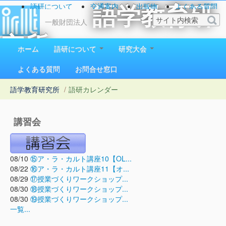
語研について
交通案内
出版物
よくある質問
語学教育研
お問い合わせ
一般財団法人
究所
ホーム
語研について
研究大会
1923（大正12）年創立
よくある質問
お問合せ窓口
語学教育研究所
/
語研カレンダー
講習会
08/10
⑮ア・ラ・カルト講座10【OL...
08/22
⑯ア・ラ・カルト講座11【オ...
08/29
⑰授業づくりワークショップ...
08/30
⑱授業づくりワークショップ...
08/30
⑲授業づくりワークショップ...
一覧...