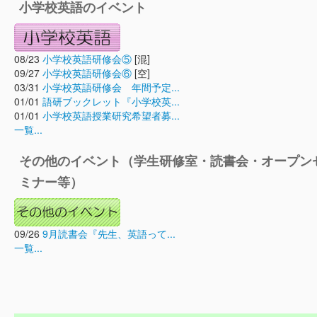
小学校英語のイベント
08/23
小学校英語研修会⑤
[混]
09/27
小学校英語研修会⑥
[空]
03/31
小学校英語研修会 年間予定...
01/01
語研ブックレット『小学校英...
01/01
小学校英語授業研究希望者募...
一覧...
その他のイベント（学生研修室・読書会・オープン
ミナー等）
09/26
9月読書会『先生、英語って...
一覧...