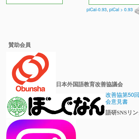
piCal-0.93
,
piCal > 0.93
賛助会員
日本外国語教育改善協議会
改善協第50
会意見書
語研SNSリン