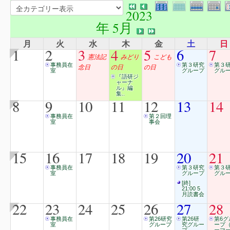
2023
年 5月
月
火
水
木
金
土
日
1
2
3
4
5
6
7
憲法記
みどり
こども
事務員在
第３研究
第３
念日
の日
の日
室
グループ
グル
『語研ジ
ャーナ
ル』編
集..
8
9
10
11
12
13
14
事務員在
第２回理
室
事会
15
16
17
18
19
20
21
事務員在
第３研究
第３
室
グループ
グル
[終]
21:00 5
月読書会
22
23
24
25
26
27
28
事務員在
第26研究
第26研
第6グ
室
グループ
究グルー
ープ