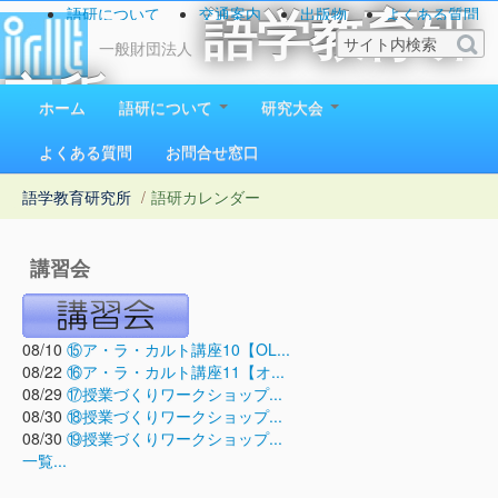
語研について
交通案内
出版物
よくある質問
語学教育研
お問い合わせ
一般財団法人
究所
ホーム
語研について
研究大会
1923（大正12）年創立
よくある質問
お問合せ窓口
語学教育研究所
/
語研カレンダー
講習会
08/10
⑮ア・ラ・カルト講座10【OL...
08/22
⑯ア・ラ・カルト講座11【オ...
08/29
⑰授業づくりワークショップ...
08/30
⑱授業づくりワークショップ...
08/30
⑲授業づくりワークショップ...
一覧...