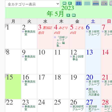
2023
年 5月
月
火
水
木
金
土
日
1
2
3
4
5
6
7
憲法記
みどり
こども
事務員在
第３研究
第３
念日
の日
の日
室
グループ
グル
『語研ジ
ャーナ
ル』編
集..
8
9
10
11
12
13
14
事務員在
第２回理
室
事会
15
16
17
18
19
20
21
事務員在
第３研究
第３
室
グループ
グル
[終]
21:00 5
月読書会
22
23
24
25
26
27
28
事務員在
第26研究
第26研
第6グ
室
グループ
究グルー
ープ