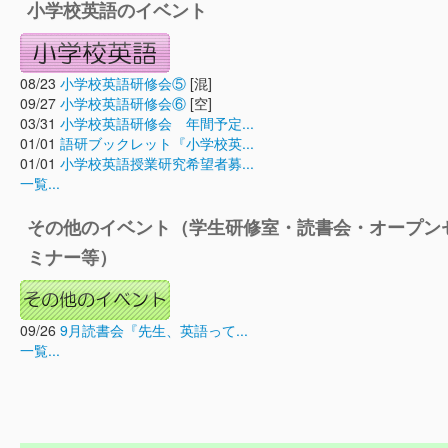
小学校英語のイベント
08/23
小学校英語研修会⑤
[混]
09/27
小学校英語研修会⑥
[空]
03/31
小学校英語研修会 年間予定...
01/01
語研ブックレット『小学校英...
01/01
小学校英語授業研究希望者募...
一覧...
その他のイベント（学生研修室・読書会・オープン
ミナー等）
09/26
9月読書会『先生、英語って...
一覧...