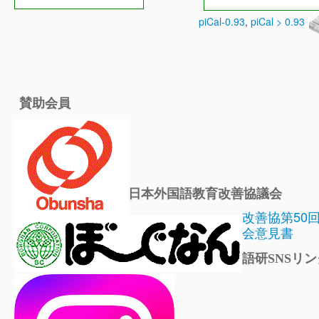
piCal-0.93
,
piCal > 0.93
賛助会員
日本外国語教育改善協議会
改善協第50
会意見書
語研SNSリン