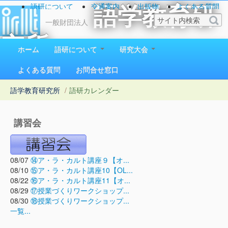
語研について
交通案内
出版物
よくある質問
語学教育研
お問い合わせ
一般財団法人
究所
ホーム
語研について
研究大会
1923（大正12）年創立
よくある質問
お問合せ窓口
語学教育研究所
/
語研カレンダー
講習会
08/07
⑭ア・ラ・カルト講座９【オ...
08/10
⑮ア・ラ・カルト講座10【OL...
08/22
⑯ア・ラ・カルト講座11【オ...
08/29
⑰授業づくりワークショップ...
08/30
⑱授業づくりワークショップ...
一覧...