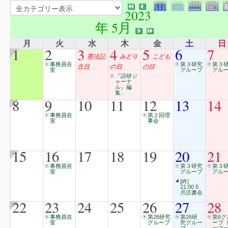
2023
年 5月
月
火
水
木
金
土
日
1
2
3
4
5
6
7
憲法記
みどり
こども
事務員在
第３研究
第３
念日
の日
の日
室
グループ
グル
『語研ジ
ャーナ
ル』編
集..
8
9
10
11
12
13
14
事務員在
第２回理
室
事会
15
16
17
18
19
20
21
事務員在
第３研究
第３
室
グループ
グル
[終]
21:00 5
月読書会
22
23
24
25
26
27
28
事務員在
第26研究
第26研
第6グ
室
グループ
究グルー
ープ