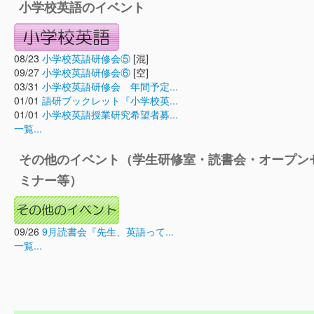
小学校英語のイベント
08/23
小学校英語研修会⑤
[混]
09/27
小学校英語研修会⑥
[空]
03/31
小学校英語研修会 年間予定...
01/01
語研ブックレット『小学校英...
01/01
小学校英語授業研究希望者募...
一覧...
その他のイベント（学生研修室・読書会・オープン
ミナー等）
09/26
9月読書会『先生、英語って...
一覧...