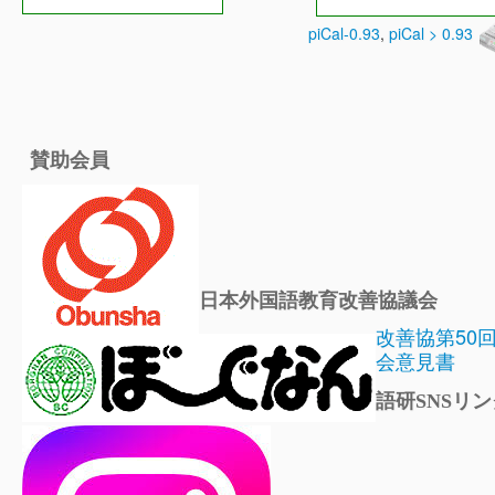
piCal-0.93
,
piCal > 0.93
賛助会員
日本外国語教育改善協議会
改善協第50
会意見書
語研SNSリン