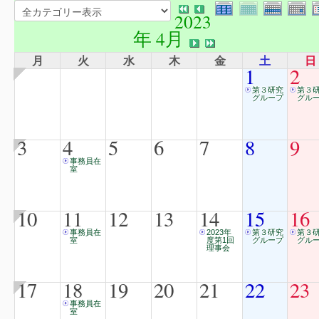
2023
年 4月
月
火
水
木
金
土
日
1
2
第３研究
第３
グループ
グル
3
4
5
6
7
8
9
事務員在
室
10
11
12
13
14
15
16
事務員在
2023年
第３研究
第３
室
度第1回
グループ
グル
理事会
17
18
19
20
21
22
23
事務員在
室