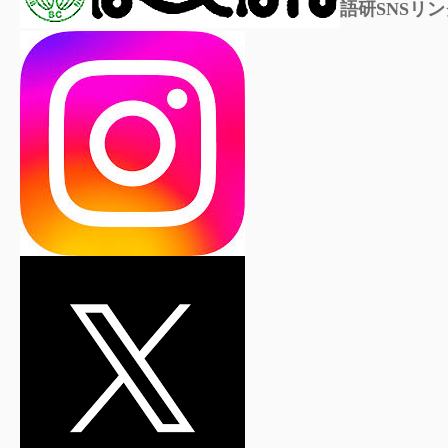
語研SNSリン