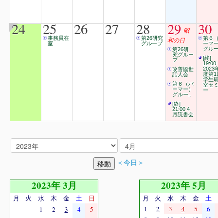
24
25
26
27
28
29
30
昭
事務員在
第26研究
第６
和の日
室
グループ
ーマ
グルー
第26研
究グルー
[終]
プ
19:00
2023
改善協世
度第1
話人会
学生
第６（パ
室セ
ーマー）
ー
グルー..
[終]
21:00 4
月読書会
＜今日＞
2023年 3月
2023年 5月
月
火
水
木
金
土
日
月
火
水
木
金
土
1
2
3
4
5
6
1
2
3
4
5