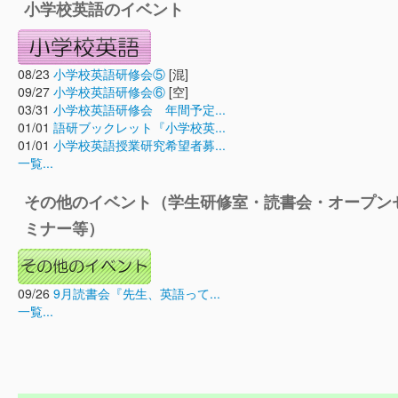
小学校英語のイベント
08/23
小学校英語研修会⑤
[混]
09/27
小学校英語研修会⑥
[空]
03/31
小学校英語研修会 年間予定...
01/01
語研ブックレット『小学校英...
01/01
小学校英語授業研究希望者募...
一覧...
その他のイベント（学生研修室・読書会・オープン
ミナー等）
09/26
9月読書会『先生、英語って...
一覧...