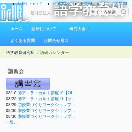
語研について
交通案内
出版物
よくある質問
語学教育研
お問い合わせ
一般財団法人
究所
ホーム
語研について
研究大会
1923（大正12）年創立
よくある質問
お問合せ窓口
語学教育研究所
/
語研カレンダー
講習会
08/10
⑮ア・ラ・カルト講座10【OL...
08/22
⑯ア・ラ・カルト講座11【オ...
08/29
⑰授業づくりワークショップ...
08/30
⑱授業づくりワークショップ...
08/30
⑲授業づくりワークショップ...
一覧...