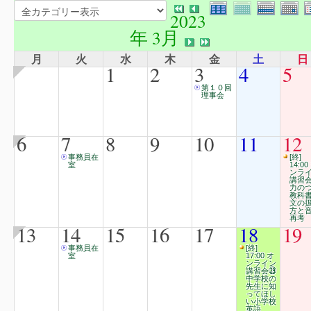
2023
年 3月
月
火
水
木
金
土
日
1
2
3
4
5
第１０回
理事会
6
7
8
9
10
11
12
事務員在
[終]
室
14:00
ンラ
講習
力の
教科
文の
方と
再考
13
14
15
16
17
18
19
事務員在
[終]
室
17:00 オ
ンライン
講習会㊴
中学校の
先生に知
ってほし
い小学校
英語