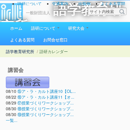
語研について
交通案内
出版物
よくある質問
語学教育研
お問い合わせ
一般財団法人
究所
ホーム
語研について
研究大会
1923（大正12）年創立
よくある質問
お問合せ窓口
語学教育研究所
/
語研カレンダー
講習会
08/10
⑮ア・ラ・カルト講座10【OL...
08/22
⑯ア・ラ・カルト講座11【オ...
08/29
⑰授業づくりワークショップ...
08/30
⑱授業づくりワークショップ...
08/30
⑲授業づくりワークショップ...
一覧...