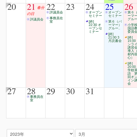
20
21
22
23
24
25
26
春分
評議員会
オープン
オープン
第６
の日
セミナー
セミナー
ーマ
事務員在
グルー
評議員会
室
[終]
第６（パ
22:30 オ
ーマー）
小学
ープンセ
グルー..
国語
ミナー
委員会
[終]
21:00 3
[終]
月読書会
15:00
ンラ
講習
導入
材内
心）
[終]
20:00
学校
語 
回オ
イン
会
27
28
29
30
31
事務員在
室