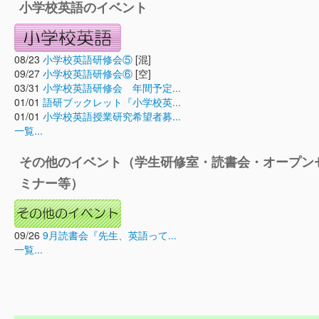
小学校英語のイベント
08/23
小学校英語研修会⑤
[混]
09/27
小学校英語研修会⑥
[空]
03/31
小学校英語研修会 年間予定...
01/01
語研ブックレット『小学校英...
01/01
小学校英語授業研究希望者募...
一覧...
その他のイベント（学生研修室・読書会・オープン
ミナー等）
09/26
9月読書会『先生、英語って...
一覧...