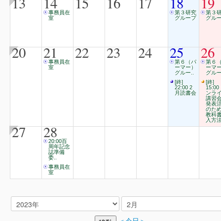
13
14
15
16
17
18
19
事務員在
第３研究
第３
室
グループ
グル
20
21
22
23
24
25
26
事務員在
第６（パ
第６
室
ーマー）
ーマ
グルー..
グルー
[終]
[終]
22:00 2
15:00
月読書会
ンラ
講習
発表
のた
教科
入方
27
28
20:00百
周年記念
誌準備
委..
事務員在
室
＜今日＞