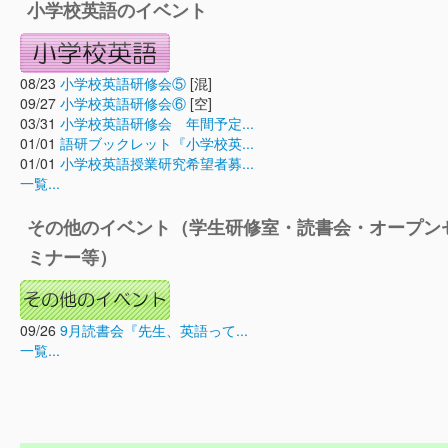
小学校英語のイベント
08/23
小学校英語研修会⑤
[混]
09/27
小学校英語研修会⑥
[空]
03/31
小学校英語研修会 年間予定...
01/01
語研ブックレット『小学校英...
01/01
小学校英語授業研究希望者募...
一覧...
その他のイベント（学生研修室・読書会・オープン
ミナー等）
09/26
9月読書会『先生、英語って...
一覧...