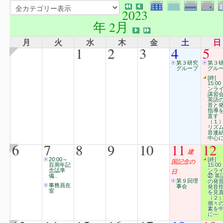
2023
年 2月
月
火
水
木
金
土
日
1
2
3
4
5
第３研究
第３
グループ
グル
[終]
15:00
ンラ
講習
英語
音と
指導
直す
（１
リズ
音連
中心
6
7
8
9
10
11
12
建
20:00～
[終]
国記念の
百周年記
15:00
念誌準
日
ンラ
備..
㊲ 英
第９回理
の発
事務員在
事会
発音
室
を見
（２
個々
素を
に―