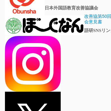
日本外国語教育改善協議会
改善協第50
会意見書
語研SNSリン