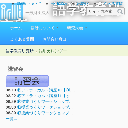
語研について
交通案内
出版物
よくある質問
語学教育研
お問い合わせ
一般財団法人
究所
ホーム
語研について
研究大会
1923（大正12）年創立
よくある質問
お問合せ窓口
語学教育研究所
/
語研カレンダー
講習会
08/10
⑮ア・ラ・カルト講座10【OL...
08/22
⑯ア・ラ・カルト講座11【オ...
08/29
⑰授業づくりワークショップ...
08/30
⑱授業づくりワークショップ...
08/30
⑲授業づくりワークショップ...
一覧...