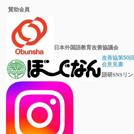
賛助会員
日本外国語教育改善協議会
改善協第50
会意見書
語研SNSリン