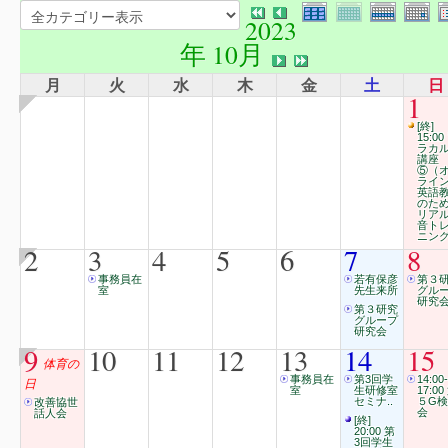
2023
年 10月
月
火
水
木
金
土
日
1
[終]
15:00
ラカ
講座
⑤（
ライ
英語
のた
リア
音ト
ニン
2
3
4
5
6
7
8
事務員在
若有保彦
第３
室
先生来所
グル
研究
第３研究
グループ
研究会
9
10
11
12
13
14
15
体育の
事務員在
第3回学
14:00-
日
室
生研修室
17:00
セミナ..
５G
改善協世
会
話人会
[終]
20:00 第
3回学生