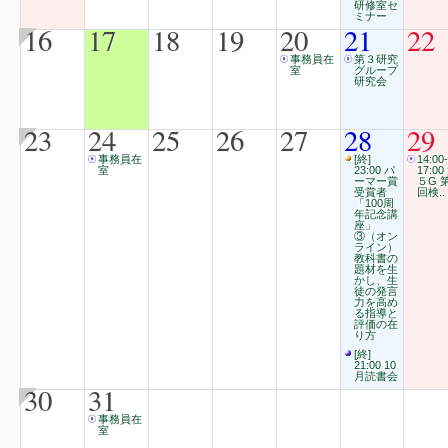
研修室セ
ミナー
16
17
18
19
20
21
22
事務員在
第３研究
室
グループ
研究会
23
24
25
26
27
28
29
事務員在
[終]
14:00-
室
23:00 パ
17:00
ーマー賞
５G 
受賞者
回検..
「100周
年記念講
座」
③（オン
ライン）
教科書の
題材を生
かし、生
徒の発言
力を高め
る指導と
評価の在
り方
[終]
21:00 10
月読書会
30
31
事務員在
室