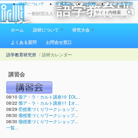
語研について
交通案内
出版物
よくある質問
語学教育研
お問い合わせ
一般財団法人
究所
ホーム
語研について
研究大会
1923（大正12）年創立
よくある質問
お問合せ窓口
語学教育研究所
/
語研カレンダー
講習会
08/10
⑮ア・ラ・カルト講座10【OL...
08/22
⑯ア・ラ・カルト講座11【オ...
08/29
⑰授業づくりワークショップ...
08/30
⑱授業づくりワークショップ...
08/30
⑲授業づくりワークショップ...
一覧...