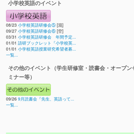
小学校英語のイベント
08/23
小学校英語研修会⑤
[混]
09/27
小学校英語研修会⑥
[空]
03/31
小学校英語研修会 年間予定...
01/01
語研ブックレット『小学校英...
01/01
小学校英語授業研究希望者募...
一覧...
その他のイベント（学生研修室・読書会・オープン
ミナー等）
09/26
9月読書会『先生、英語って...
一覧...