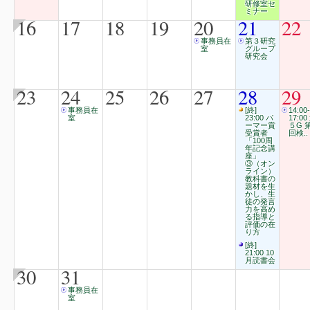
研修室セ
ミナー
16
17
18
19
20
21
22
事務員在
第３研究
室
グループ
研究会
23
24
25
26
27
28
29
事務員在
[終]
14:00-
室
23:00 パ
17:00
ーマー賞
５G 
受賞者
回検..
「100周
年記念講
座」
③（オン
ライン）
教科書の
題材を生
かし、生
徒の発言
力を高め
る指導と
評価の在
り方
[終]
21:00 10
月読書会
30
31
事務員在
室