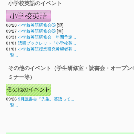
小学校英語のイベント
08/23
小学校英語研修会⑤
[混]
09/27
小学校英語研修会⑥
[空]
03/31
小学校英語研修会 年間予定...
01/01
語研ブックレット『小学校英...
01/01
小学校英語授業研究希望者募...
一覧...
その他のイベント（学生研修室・読書会・オープン
ミナー等）
09/26
9月読書会『先生、英語って...
一覧...