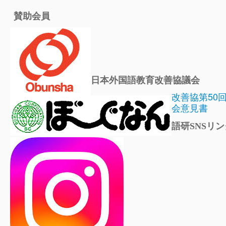
賛助会員
日本外国語教育改善協議会
改善協第50
会意見書
語研SNSリン