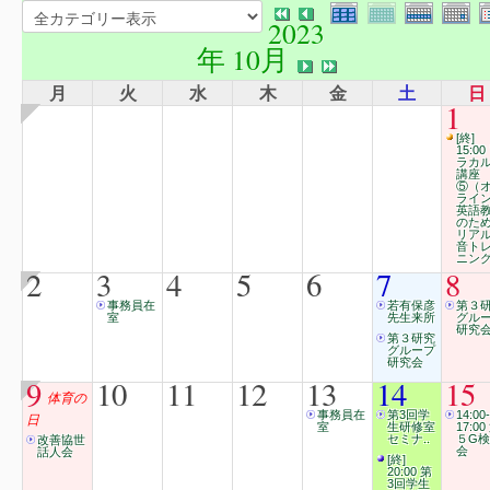
2023
年 10月
月
火
水
木
金
土
日
1
[終]
15:00
ラカ
講座
⑤（
ライ
英語
のた
リア
音ト
ニン
2
3
4
5
6
7
8
事務員在
若有保彦
第３
室
先生来所
グル
研究
第３研究
グループ
研究会
9
10
11
12
13
14
15
体育の
事務員在
第3回学
14:00-
日
室
生研修室
17:00
セミナ..
５G
改善協世
会
話人会
[終]
20:00 第
3回学生