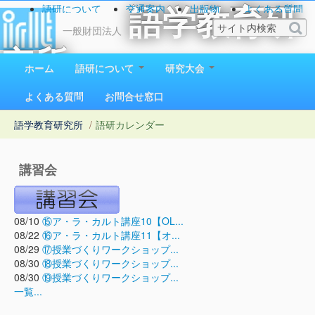
語研について
交通案内
出版物
よくある質問
語学教育研
お問い合わせ
一般財団法人
究所
ホーム
語研について
研究大会
1923（大正12）年創立
よくある質問
お問合せ窓口
語学教育研究所
/
語研カレンダー
講習会
08/10
⑮ア・ラ・カルト講座10【OL...
08/22
⑯ア・ラ・カルト講座11【オ...
08/29
⑰授業づくりワークショップ...
08/30
⑱授業づくりワークショップ...
08/30
⑲授業づくりワークショップ...
一覧...