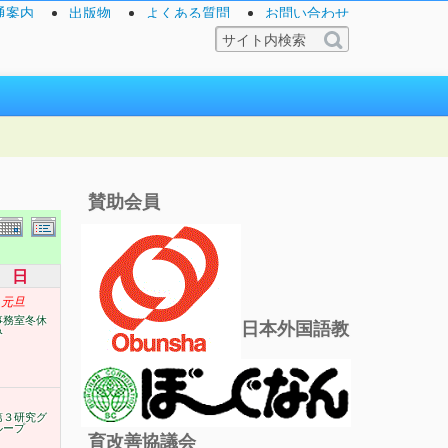
通案内
出版物
よくある質問
お問い合わせ
賛助会員
日
元旦
事務室冬休
日本外国語教
み
第３研究グ
ループ
育改善協議会