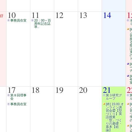
10
11
12
13
14
1
日
事務員在室
20：00～百
周年記念誌
準..
[
[
[
17
18
19
20
21
2
第８回理事
第３研究グ
会
ループ
事務員在室
[終] 15:00 オ
[
ンライン講
習会㉜【型
づくり】英
語授業
「型」づく
りの基礎・
[
基本【総
論】