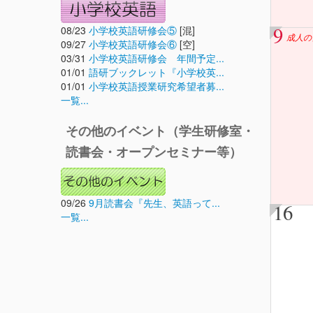
9
08/23
小学校英語研修会⑤
[混]
成人の
09/27
小学校英語研修会⑥
[空]
03/31
小学校英語研修会 年間予定...
01/01
語研ブックレット『小学校英...
01/01
小学校英語授業研究希望者募...
一覧...
その他のイベント（学生研修室・
読書会・オープンセミナー等）
09/26
9月読書会『先生、英語って...
16
一覧...