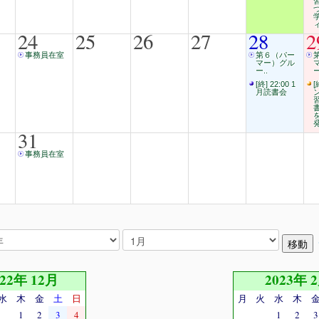
24
25
26
27
28
2
事務員在室
第６（パー
マー）グル
ー..
ー
[終] 22:00 1
[
月読書会
31
事務員在室
022年 12月
2023年 
水
木
金
土
日
月
火
水
木
1
2
3
4
1
2
3