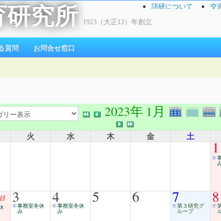
語研について
交
育研究所
1923（大正12）年創立
る質問
お問合せ窓口
2023年 1月
火
水
木
金
土
1
3
4
5
6
7
8
日
事務室冬休
事務室冬休
第３研究グ
休
み
み
ループ