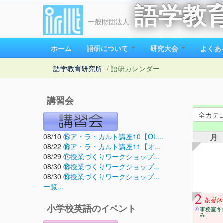
語学教
一般財団法人
ホーム
語研について
研究大会
よくあ
語学教育研究所
/
語研カレンダー
講習会
08/10
⑮ア・ラ・カルト講座10【OL...
月
08/22
⑯ア・ラ・カルト講座11【オ...
08/29
⑰授業づくりワークショップ...
08/30
⑱授業づくりワークショップ...
08/30
⑲授業づくりワークショップ...
一覧...
2
振替休
小学校英語のイベント
事務室冬
み