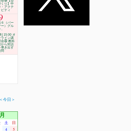
習会㉞【型
づくり】中
学・アクテ
ィビティ
9
第６（パー
マー）グル
..
終] 15:00 オ
ンライン講
習会㉟ 教科
書から対話
を導き出す
発問
＜今日＞
2月
金
土
日
4
5