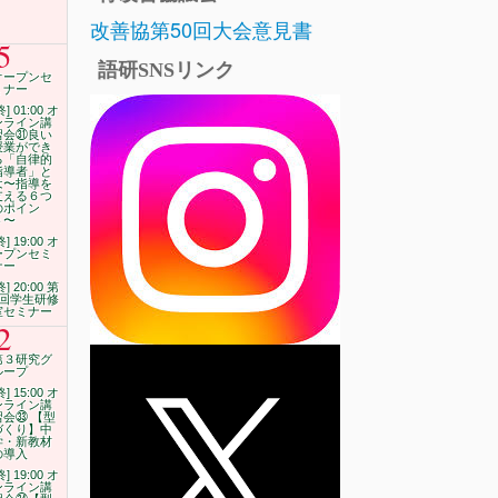
改善協第50回大会意見書
5
語研SNSリンク
オープンセ
ミナー
終] 01:00 オ
ンライン講
習会㉛良い
授業ができ
る「自律的
指導者」と
は〜指導を
支える６つ
のポイン
ト〜
終] 19:00 オ
ープンセミ
ナー
終] 20:00 第
4回学生研修
室セミナー
2
第３研究グ
ループ
終] 15:00 オ
ンライン講
習会㉝ 【型
づくり】中
学・新教材
の導入
終] 19:00 オ
ンライン講