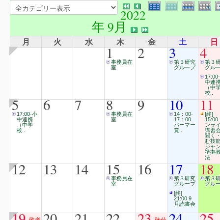
2022
年 9月
月
火
水
木
金
土
日
1
2
3
4
事務員在
第３研究
第３
室
グループ
グル
17:00
中連
（中
校..
5
6
7
8
9
10
11
17:00‐小
事務員在
14：00-
[終]
中連携
室
17：00
15:00
（中学
パーマー
ンラ
校..
賞..
講習
聞く
む技
ジャ
準拠
法
12
13
14
15
16
17
18
事務員在
第３研究
第３
室
グループ
グル
[終]
21:00 9
月読書会
19
20
21
22
23
24
25
敬老
秋分