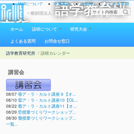
語研について
交通案内
出版物
よくある質問
語学教育研
お問い合わせ
一般財団法人
究所
ホーム
語研について
研究大会
1923（大正12）年創立
よくある質問
お問合せ窓口
語学教育研究所
/
語研カレンダー
講習会
08/07
⑭ア・ラ・カルト講座９【オ...
08/10
⑮ア・ラ・カルト講座10【OL...
08/22
⑯ア・ラ・カルト講座11【オ...
08/29
⑰授業づくりワークショップ...
08/30
⑱授業づくりワークショップ...
一覧...