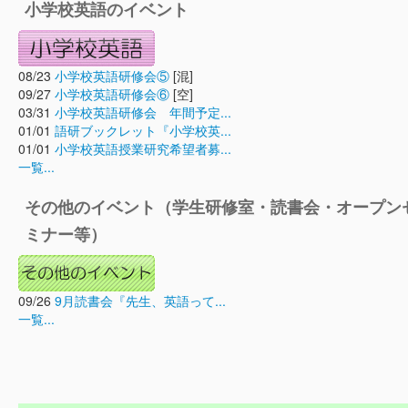
小学校英語のイベント
08/23
小学校英語研修会⑤
[混]
09/27
小学校英語研修会⑥
[空]
03/31
小学校英語研修会 年間予定...
01/01
語研ブックレット『小学校英...
01/01
小学校英語授業研究希望者募...
一覧...
その他のイベント（学生研修室・読書会・オープン
ミナー等）
09/26
9月読書会『先生、英語って...
一覧...