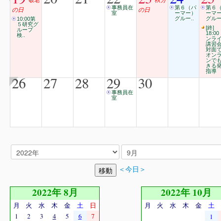
事務員在
第６（パ
第６
の日
の日
室
ーマー）
ーマ
グルー..
グルー
10:00第
５研究グ
[終]
ループ
18:00
検..
ンラ
講習
対面
オン
ンで
きる
指導
26
27
28
29
30
事務員在
室
＜今日＞
2022年 8月
2022年 10月
月
火
水
木
金
土
日
月
火
水
木
金
土
1
2
3
4
5
6
7
1