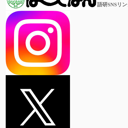
語研SNSリン