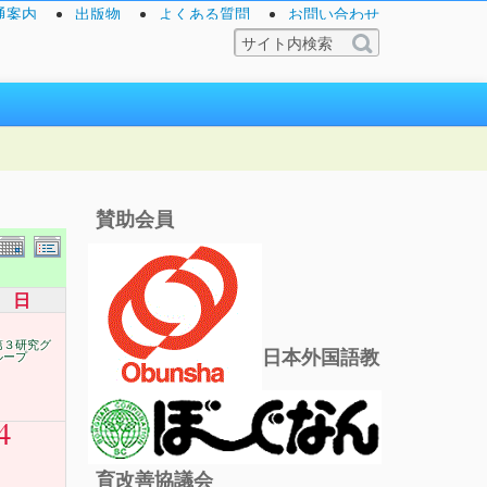
通案内
出版物
よくある質問
お問い合わせ
賛助会員
日
第３研究グ
日本外国語教
ループ
4
育改善協議会