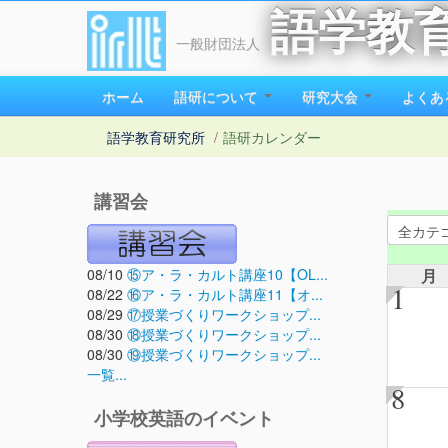
語学教
一般財団法人
ホーム
語研について
研究大会
よくあ
語学教育研究所
/
語研カレンダー
講習会
08/10
⑮ア・ラ・カルト講座10【OL...
月
1
08/22
⑯ア・ラ・カルト講座11【オ...
08/29
⑰授業づくりワークショップ...
08/30
⑱授業づくりワークショップ...
08/30
⑲授業づくりワークショップ...
一覧...
8
小学校英語のイベント