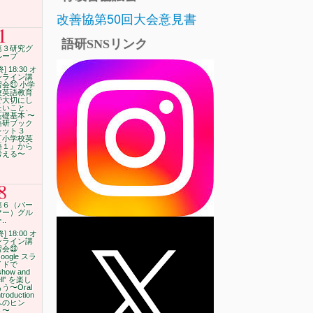
改善協第50回大会意見書
1
語研SNSリンク
第３研究グ
ループ
終] 18:30 オ
ンライン講
習会㉑ 小学
校英語教育
で大切にし
たいこと、
基礎基本 〜
語研ブック
レット３
『小学校英
語１』から
考える〜
8
第６（パー
マー）グル
..
終] 18:00 オ
ンライン講
習会㉓
oogle スラ
イドで
show and
ell” を楽し
う〜Oral
ntroduction
へのヒン
ト〜