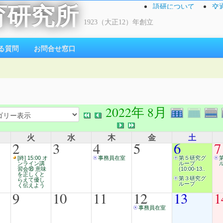
語研について
交
育研究所
1923（大正12）年創立
る質問
お問合せ窓口
2022年 8月
火
水
木
金
土
2
3
4
5
6
7
[終] 15:00 オ
事務員在室
第５研究グ
ンライン講
ループ
習会⑱ 意味
(10:00-13..
を正しくと
第３研究グ
らえて優し
ループ
く伝えよう
9
10
11
12
13
1
事務員在室