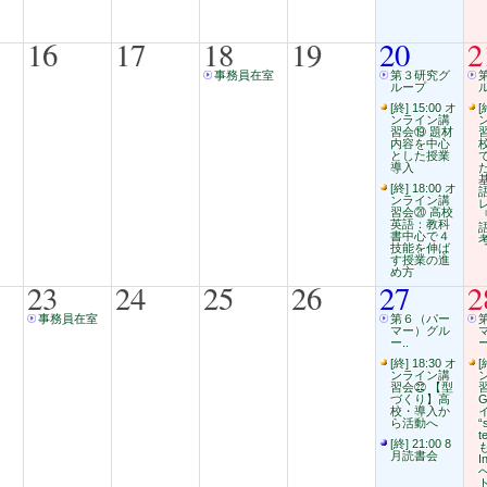
16
17
18
19
20
2
事務員在室
第３研究グ
ループ
[終] 15:00 オ
[
ンライン講
習会⑲ 題材
内容を中心
とした授業
導入
[終] 18:00 オ
ンライン講
習会⑳ 高校
英語：教科
書中心で４
技能を伸ば
す授業の進
め方
23
24
25
26
27
2
事務員在室
第６（パー
マー）グル
ー..
ー
[終] 18:30 オ
[
ンライン講
習会㉒ 【型
づくり】高
G
校・導入か
ら活動へ
“
t
[終] 21:00 8
も
月読書会
I