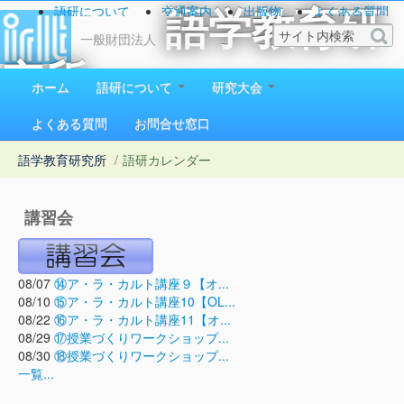
語研について
交通案内
出版物
よくある質問
語学教育研
お問い合わせ
一般財団法人
究所
ホーム
語研について
研究大会
1923（大正12）年創立
よくある質問
お問合せ窓口
語学教育研究所
/
語研カレンダー
講習会
08/07
⑭ア・ラ・カルト講座９【オ...
08/10
⑮ア・ラ・カルト講座10【OL...
08/22
⑯ア・ラ・カルト講座11【オ...
08/29
⑰授業づくりワークショップ...
08/30
⑱授業づくりワークショップ...
一覧...