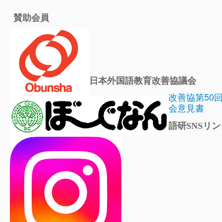
賛助会員
日本外国語教育改善協議会
改善協第50
会意見書
語研SNSリン