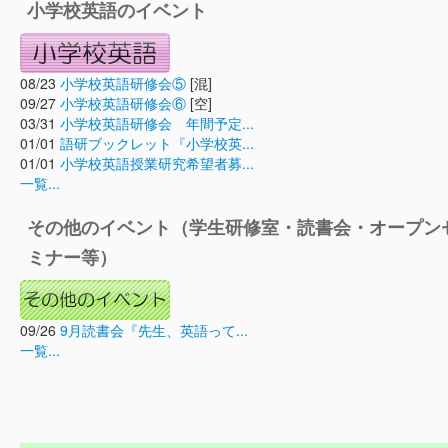
小学校英語のイベント
08/23
小学校英語研修会⑤
[混]
09/27
小学校英語研修会⑥
[空]
03/31
小学校英語研修会 年間予定...
01/01
語研ブックレット『小学校英...
01/01
小学校英語授業研究希望者募...
一覧...
その他のイベント（学生研修室・読書会・オープン
ミナー等）
09/26
9月読書会『先生、英語って...
一覧...