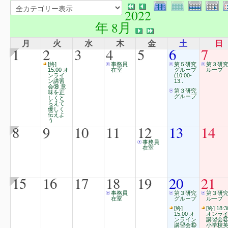
2022
年 8月
月
火
水
木
金
土
日
1
2
3
4
5
6
7
[終]
事務員
第５研究
第３研
15:00 オ
在室
グループ
ループ
ンライ
(10:00-
ン講習
13..
会⑱ 意
第３研究
味を正
グループ
しくと
らえて
優しく
伝えよ
う
8
9
10
11
12
13
14
事務員
在室
15
16
17
18
19
20
21
事務員
第３研究
第３研
在室
グループ
ループ
[終]
[終] 18:3
15:00 オ
オンラ
ンライン
講習会
講習会⑲
小学校