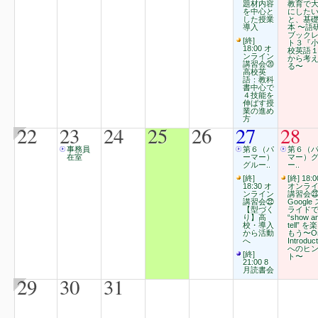
題材内容
教育で
を中心と
にした
した授業
と、基
導入
本 〜語
ブック
[終]
ト３『
18:00 オ
校英語
ンライン
から考
講習会⑳
る〜
高校英
語：教科
書中心で
４技能を
伸ばす授
業の進め
方
22
23
24
25
26
27
28
事務員
第６（パ
第６（
在室
ーマー）
マー）
グルー..
ー..
[終]
[終] 18:0
18:30 オ
オンラ
ンライン
講習会
講習会㉒
Google 
【型づく
ライド
り】高
“show a
校・導入
tell” を
から活動
もう〜Or
へ
Introduct
へのヒ
[終]
ト〜
21:00 8
月読書会
29
30
31